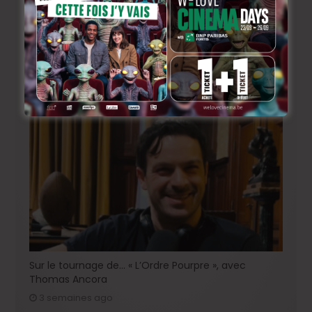
Sur le tournage de « Please », avec Victor Ruprich-
Robert
2 semaines ago
Sur le tournage de… « L’Ordre Pourpre », avec
Thomas Ancora
3 semaines ago