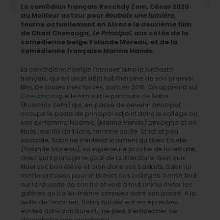
Le comédien français Roschdy Zem, César 2020
du Meilleur acteur pour
Roubaix une lumière
,
tourne actuellement en Alsace le deuxième film
de Chad Chenouga,
Le Principal,
aux côtés de la
comédienne belge Yolande Moreau, et de la
comédienne française Marina Hands.
La comédienne belge retrouve ainsi le cinéaste
français, qui en avait déjà fait l’héroïne de son premier
film, De toutes mes forces, sorti en 2016. On apprend sur
Cineuropa
que le film suit le parcours de Sabri
(Roschdy Zem) qui, en passe de devenir principal,
occupe le poste de principal adjoint dans le collège où
son ex-femme Noémie (Marina Hands) enseigne et où
Naël, leur fils de 14ans, termine sa 3e. Strict et peu
sociable, Sabri ne s’entend vraiment qu’avec Estelle
(Yolande Moreau), sa supérieure proche de la retraite,
avec qui il partage le goût de la littérature. Bien que
Naël soit bon élève et bien dans ses baskets, Sabri lui
met la pression pour le brevet des collèges. Il mise tout
sur la réussite de son fils et veut à tout prix lui éviter les
galères qu’il a lui-même connues dans son passé. A la
veille de l’examen, Sabri, qui détient les épreuves
écrites dans son bureau, ne peut s’empêcher de
décacheter une enveloppe…