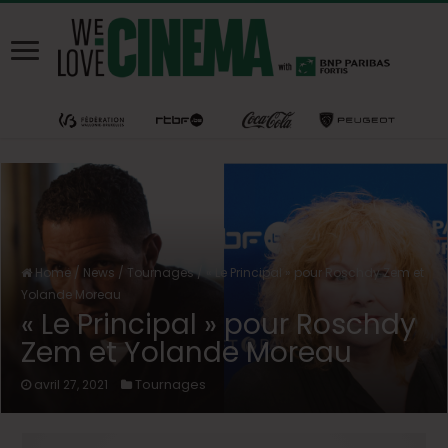
Home
/
News
/
Tournages
/
« Le Principal » pour Roschdy Zem et
Yolande Moreau
« Le Principal » pour Roschdy
Zem et Yolande Moreau
Tournages
avril 27, 2021