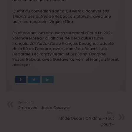
Quant au comédien français, il vient d’achever
Les
Enfants des autres
de Rebecca Zlotowski, avec une
autre compatriote, Virginie Efira.
En attendant, on retrouvera surement d’ici la fin 2021
Yolande Moreau à l’affiche de deux autres films
français,
Zaï Zaï Zaï Zaï
de François Desagnat, adapté
de la BD de Fabcaro, avec Jean-Paul Rouve, Julie
Depardieu et Ramzy Bedia, et
Les Sans-Dents
de
Pascal Rabaté, avec Gustave Kervern et François Morel,
ainsi que
Précedent
2mn avec… Jarod Cousyns
Next
Mode Oscars ON dans « Tout
Court »