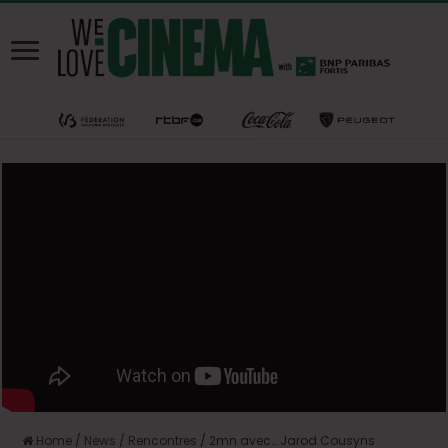
Home
/
News
/
Rencontres
/
2mn avec… Jarod Cousyns