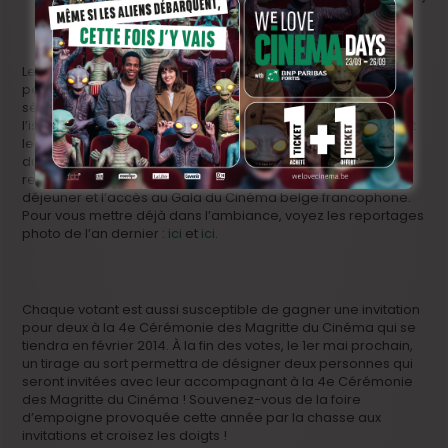
Les 12 films en compétitions sont actuellement proposés un
peu partout dans la fédération Wallonie-Bruxelles. À chaque
séance, les spectateurs peuvent remplir un formulaire. À
l’issue des projections, un des documents sera tiré au sort et
le bienheureux remportera un séjour pour deux à Cannes,
durant le festival ! Le prix comporte les billets d’avion aller et
retour au départ de Bruxelles, une nuit d’hôtel avec petit-
déjeuner et l’accès au Gala du Cinéma belge francophone.
Pour vous mettre déjà dans l’ambiance, voyez les reportages
photo de l’an dernier :
ici
et
ici
.
Chaque votant est aussi susceptible de gagner une invitation
pour deux à la 4e Cérémonie des Magritte du Cinéma qui se
tiendra en février 2014. À la fin des votes, le 1er mai prochain,
un tirage au sort permettra de désigner deux personnes qui
seront invitées avec leur accompagnant à la 4e Cérémonie
des Magritte du Cinéma ! Souvenez-vous de la foire
d’empoigne provoquée cette année par la chasse aux
invitations et croisez les doigts !