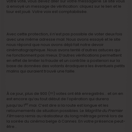
votre vote, vous devez aller sur votre messagerie. Le site vous
a envoyé un message de vérification: cliquez sur le lien et le
tour est joué. Votre voix est comptabilisée.
Avec cette protection, il n’est pas possible de voter deux fois
avec une même adresse mail. Nous avons essayé et le site
nous répond que nous avons déjà fait notre devoir
cinématographique. Nous avons tenté d’autres astuces qui
ne fonctionnent pas mieux. D’autres vérifications permettent
en effet de limiter la fraude et un contrôle a posteriori sur la
base de données des votants éradiquera les éventuels petits
malins qui auraient trouvé une faille.
À ce jour, plus de 900 (!!!) votes ont été enregistrés… et on en
est encore qu’au tout début de l’opération qui durera
er
jusqu’au 1
mai. C’est dire si la route est longue et les
retournements de situation possibles. Le
Magritte du Premier
Film
sera remis au réalisateur du long métrage primé lors de
la soirée du cinéma belge à Cannes. En votre présence peut-
être…