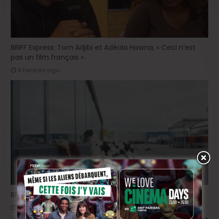
BRIFF Express: Tom Adjibi et Adéola Hawna, « Ceci n’est
pas un film français ».
9 heures ago
BRIFF 2026: la Compétition belge!
2 jours ago