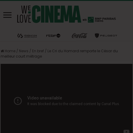
Home
/
News
/
En bref
/
Le Cri du Homard remporte le César du
meilleur court métrage