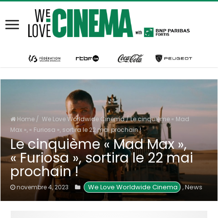
Home
/
We Love Worldwide Cinema
/
Le cinquième « Mad
Max », « Furiosa », sortira le 22 mai prochain !
Le cinquième « Mad Max »,
« Furiosa », sortira le 22 mai
prochain !
 We Love Worldwide Cinema
News
novembre 4, 2023
,