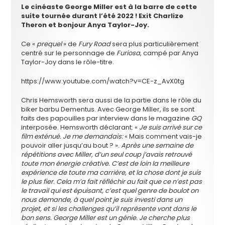
Le cinéaste George Miller est à la barre de cette
suite tournée durant l’été 2022 ! Exit Charlize
Theron et bonjour Anya Taylor-Joy.
Ce «
prequel
» de
Fury Road
sera plus particulièrement
centré sur le personnage de
Furiosa
, campé par Anya
Taylor-Joy dans le rôle-titre.
https://www.youtube.com/watch?v=CE-z_AvX0tg
Chris Hemsworth sera aussi de la partie dans le rôle du
biker barbu Dementus. Avec George Miller, ils se sont
faits des papouilles par interview dans le magazine
GQ
interposée. Hemsworth déclarant: «
Je suis arrivé sur ce
film exténué. Je me demandais:
« Mais comment vais-je
pouvoir aller jusqu’au bout ? ».
Après une semaine de
répétitions avec Miller, d’un seul coup j’avais retrouvé
toute mon énergie créative. C’est de loin la meilleure
expérience de toute ma carrière, et la chose dont je suis
le plus fier. Cela m’a fait réfléchir au fait que ce n’est pas
le travail qui est épuisant, c’est quel genre de boulot on
nous demande, à quel point je suis investi dans un
projet, et si les challenges qu’il représente vont dans le
bon sens. George Miller est un génie. Je cherche plus