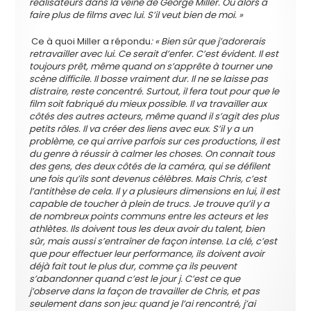
réalisateurs dans la veine de George Miller. Ou alors à
faire plus de films avec lui. S’il veut bien de moi. »
Ce à quoi Miller a répondu
: « Bien sûr que j’adorerais
retravailler avec lui. Ce serait d’enfer. C’est évident. Il est
toujours prêt, même quand on s’apprête à tourner une
scène difficile. Il bosse vraiment dur. Il ne se laisse pas
distraire, reste concentré. Surtout, il fera tout pour que le
film soit fabriqué du mieux possible. Il va travailler aux
côtés des autres acteurs, même quand il s’agit des plus
petits rôles. Il va créer des liens avec eux. S’il y a un
problème, ce qui arrive parfois sur ces productions, il est
du genre à réussir à calmer les choses. On connait tous
des gens, des deux côtés de la caméra, qui se défilent
une fois qu’ils sont devenus célèbres. Mais Chris, c’est
l’antithèse de cela. Il y a plusieurs dimensions en lui, il est
capable de toucher à plein de trucs. Je trouve qu’il y a
de nombreux points communs entre les acteurs et les
athlètes. Ils doivent tous les deux avoir du talent, bien
sûr, mais aussi s’entraîner de façon intense. La clé, c’est
que pour effectuer leur performance, ils doivent avoir
déjà fait tout le plus dur, comme ça ils peuvent
s’abandonner quand c’est le jour j. C’est ce que
j’observe dans la façon de travailler de Chris, et pas
seulement dans son jeu: quand je l’ai rencontré, j’ai