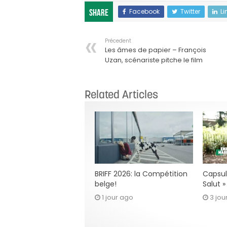
Facebook
Twitter
Li
Share
Précedent
Les âmes de papier – François
Uzan, scénariste pitche le film
Related Articles
BRIFF 2026: la Compétition
Capsul
belge!
Salut 
1 jour ago
3 jou