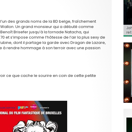
 l’un des grands noms de la BD belge, fraîchement
rite Wallon. Un grand monsieur qui a débuté comme
Jo
BRI
« C
Ca
« T
t, Benoît Brisefer jusqu’à la tornade Natacha, qui
ret
Hol
Ma
dol
du 
l’a
70 et s’impose comme l’hôtesse de l’air la plus sexy de
 Rubine, dont il partage la garde avec Dragan de Lazare,
nue à rendre hommage à son terroir avec une passion
voir ce que cache le sourire en coin de cette petite