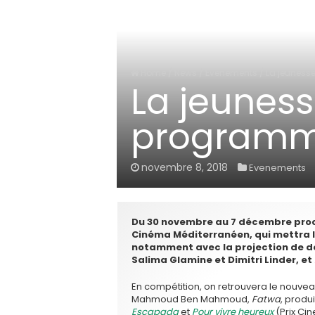
Home
/
News
/
Evenements
/
La jeuness
La jeuness
programma
novembre 8, 2018
Evenements
Du 30 novembre au 7 décembre procha
Cinéma Méditerranéen, qui mettra 
notamment avec la projection de de
Salima Glamine et Dimitri Linder, et
En compétition, on retrouvera le nouveau 
Mahmoud Ben Mahmoud,
Fatwa
, produ
Escapada
et
Pour vivre heureux
(Prix Cin