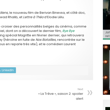
diens
, le nouveau film de Berivan Binevsa, et côté doc,
wad Rhalib, et
Lettre à Théo
d’Elodie Lélu.
de croiser des personnalités belges du cinéma, comme
iel, dont on a découvert le dernier film,
Bye Bye
Jo
BRI
« C
Ca
« T
ng spécial Magritte en février dernier, qui retrouvera
ret
Hol
Ma
dol
y (héroïne en fuite de
Nos Batailles
, rencontrée sur le
du 
l’a
vous en reparle très vite), et le comédien Laurent
LinkedIn
Next
« La Trêve », saison 2: spoiler
alert