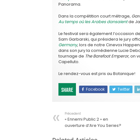
Panorama.
Dans la compétition court métrage,
Gar
Au temps où les Arabes dansaient
de Ja
Le festival sera également l’occasion 
Sam Garbarski, qui présidera le jury offic
Germany
, lors de notre Cinevox Happeni
dans son jury la comédienne Lucie Deba
tournage de
The Barefoot Emperor
, on 
Capelluto.
Le rendez-vous est pris au Botanique!
Facebook
Twitter
Share
Précedent
« Ennemi Public 2 » en
ouverture d’Are You Series?