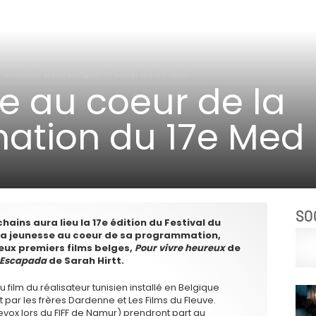
e au coeur de la programmation du 17e Med
e au coeur de la
tion du 17e Med
SO
ins aura lieu la 17e édition du Festival du
la jeunesse au coeur de sa programmation,
ux premiers films belges,
Pour vivre heureux
de
Escapada
de Sarah Hirtt.
film du réalisateur tunisien installé en Belgique
it par les frères Dardenne et Les Films du Fleuve.
evox lors du FIFF de Namur) prendront part au