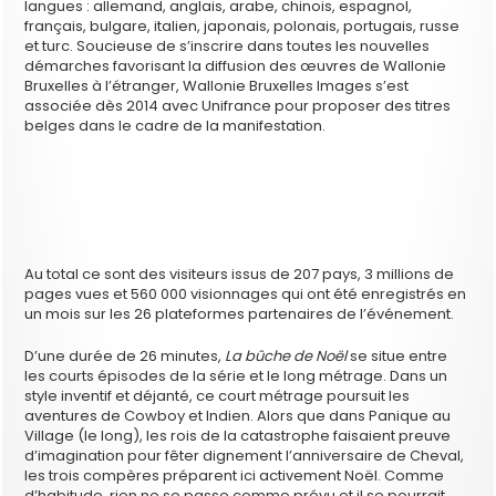
langues : allemand, anglais, arabe, chinois, espagnol,
français, bulgare, italien, japonais, polonais, portugais, russe
et turc. Soucieuse de s’inscrire dans toutes les nouvelles
démarches favorisant la diffusion des œuvres de Wallonie
Bruxelles à l’étranger, Wallonie Bruxelles Images s’est
associée dès 2014 avec Unifrance pour proposer des titres
belges dans le cadre de la manifestation.
Au total ce sont des visiteurs issus de 207 pays, 3 millions de
pages vues et 560 000 visionnages qui ont été enregistrés en
un mois sur les 26 plateformes partenaires de l’événement.
D’une durée de 26 minutes,
La bûche de Noël
se situe entre
les courts épisodes de la série et le long métrage. Dans un
style inventif et déjanté, ce court métrage poursuit les
aventures de Cowboy et Indien. Alors que dans Panique au
Village (le long), les rois de la catastrophe faisaient preuve
d’imagination pour fêter dignement l’anniversaire de Cheval,
les trois compères préparent ici activement Noël. Comme
d’habitude, rien ne se passe comme prévu et il se pourrait