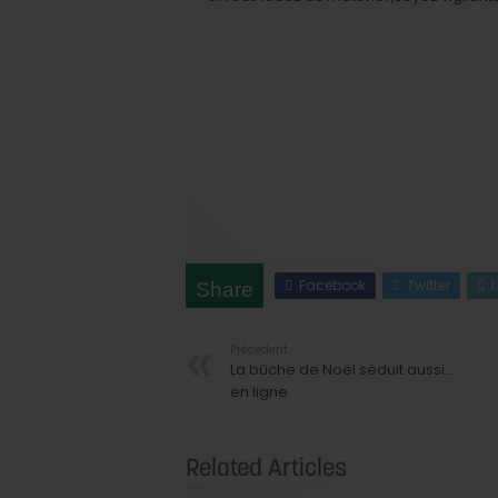
Facebook
Twitter
Share
Précedent
La bûche de Noël séduit aussi…
en ligne
Related Articles