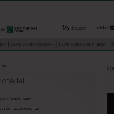
ISH
NEWS BELGIAN CINEMA
NEWS WORLDWIDE CINEMA
C
ériel
SO
matériel
 a eu lieu à Tournai.
vez contacter yesrental.
 !