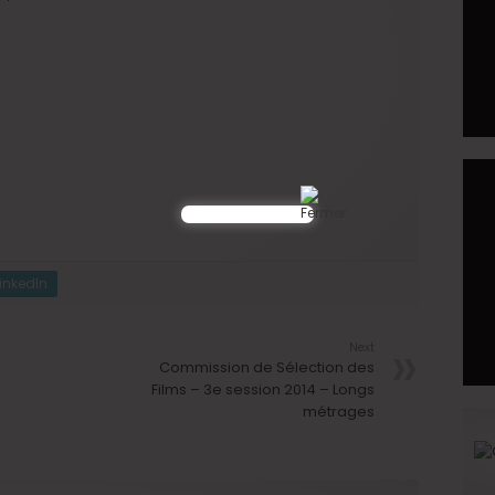
LinkedIn
Next
Commission de Sélection des
Films – 3e session 2014 – Longs
métrages