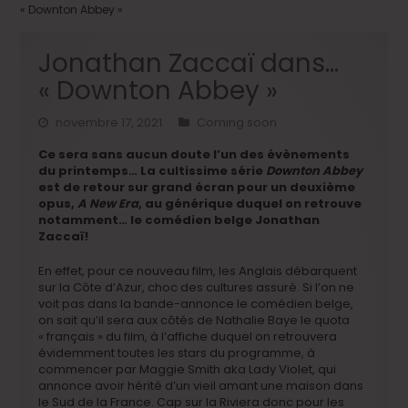
« Downton Abbey »
Jonathan Zaccaï dans…
« Downton Abbey »
novembre 17, 2021
Coming soon
Ce sera sans aucun doute l’un des évènements
du printemps… La cultissime série
Downton Abbey
est de retour sur grand écran pour un deuxième
opus,
A New Era
, au générique duquel on retrouve
notamment… le comédien belge Jonathan
Zaccaï!
En effet, pour ce nouveau film, les Anglais débarquent
sur la Côte d’Azur, choc des cultures assuré. Si l’on ne
voit pas dans la bande-annonce le comédien belge,
on sait qu’il sera aux côtés de Nathalie Baye le quota
« français » du film, à l’affiche duquel on retrouvera
évidemment toutes les stars du programme, à
commencer par Maggie Smith aka Lady Violet, qui
annonce avoir hérité d’un vieil amant une maison dans
le Sud de la France. Cap sur la Riviera donc pour les