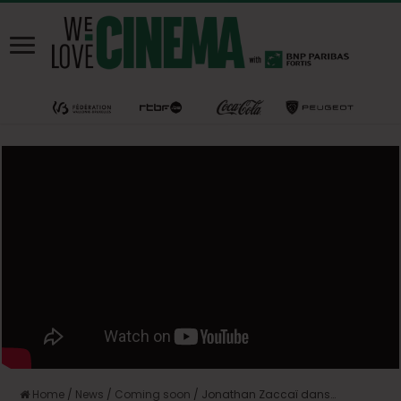
Home
/
News
/
Coming soon
/
Jonathan Zaccaï dans…