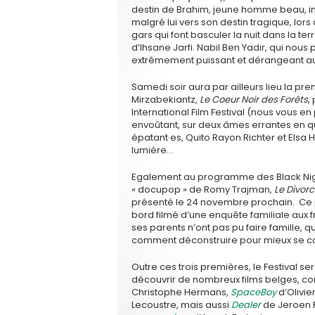
destin de Brahim, jeune homme beau, int
malgré lui vers son destin tragique, lors d
gars qui font basculer la nuit dans la terr
d’Ihsane Jarfi. Nabil Ben Yadir, qui nous 
extrêmement puissant et dérangeant au
Samedi soir aura par ailleurs lieu la p
Mirzabekiantz,
Le Coeur Noir des Forêts
,
International Film Festival (nous vous en
envoûtant, sur deux âmes errantes en 
épatant·es, Quito Rayon Richter et Elsa Ho
lumière…
Egalement au programme des Black Night
« docupop » de Romy Trajman,
Le Divor
présenté le 24 novembre prochain. Ce pr
bord filmé d’une enquête familiale aux 
ses parents n’ont pas pu faire famille, qu
comment déconstruire pour mieux se co
Outre ces trois premières, le Festival s
découvrir de nombreux films belges, 
Christophe Hermans,
SpaceBoy
d’Olivie
Lecoustre, mais aussi
Dealer
de Jeroen 