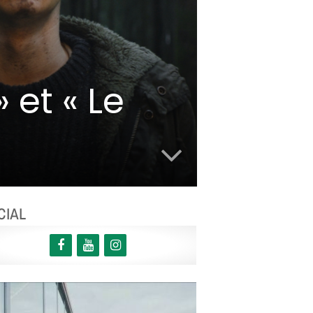
 et « Le
CIAL