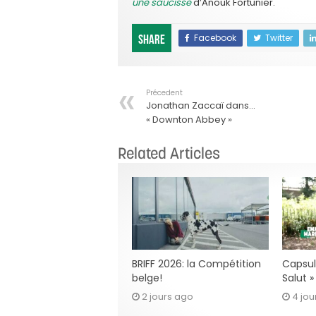
une saucisse
d’Anouk Fortunier.
Facebook
Twitter
Share
Précedent
Jonathan Zaccaï dans…
« Downton Abbey »
Related Articles
BRIFF 2026: la Compétition
Capsul
belge!
Salut 
2 jours ago
4 jou