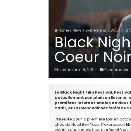
Home
/
News
/
Evenements
/
Black Night
Black Nigh
Coeur Noir
novembre 18, 2021
Evenements
Le Black Night Film Festival, Festiva
actuellement son plein en Estonie, et
premières internationales de deux f
Yadir, et
Le Coeur noir des forêts
de S
Présenté pour la première fois en octobr
choc de Nabil Ben Yadir (l’expression fi
valable que jamais), sera présenté ce so