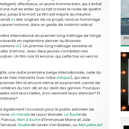
elligent, affectueux, un jeune homme bien, qui s’enfuit
’une nuit en enfer qui lui fait croiser la route de quatre
eur, jusqu’à la mort. Le film est inspiré du meurtre
parlait
ici
des origines de ce projet, rend un hommage
 jeune homme, dans un geste de cinéma radical.
remière international du premier long métrage de Serge
Jo
BRI
« C
Ca
« T
 présenté en septembre dernier au Brussels
ret
Hol
Ma
dol
 parlions
ici
). Un premier long métrage sensible et
du 
l’a
quête d’amour, avec deux jeunes comédien·nes
uben. Un film noir là encore, qui cette fois va vers la
s, une autre première belge internationale, celle du
ce de mes marrants
(voir notre
critique
)
,
qui sera
emier film là encore intime et surprenant, carnet de
frontières du non-dit, et au-delà des genres. Pourquoi
elles sont leurs failles, d’où viennent leurs silences? Et
nstruire?
era également l’occasion pour le public estonien de
comme
Un monde
de Laura Wandel,
La Ruche
de
r Pairoux,
Rien à foutre
d’Emmanuel Marre et Julie
Perceval,
Rookie
de Lieven Van Baelen, ou
Mon père est