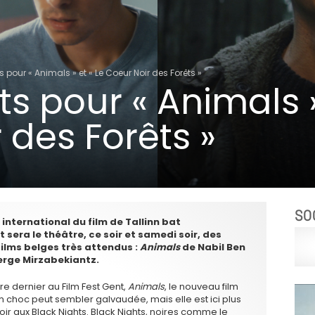
s pour « Animals » et « Le Coeur Noir des Forêts »
ts pour « Animals »
 des Forêts »
SO
l international du film de Tallinn bat
 sera le théâtre, ce soir et samedi soir, des
ilms belges très attendus :
Animals
de Nabil Ben
erge Mirzabekiantz.
e dernier au Film Fest Gent,
Animals
, le nouveau film
lm choc peut sembler galvaudée, mais elle est ici plus
ir aux Black Nights. Black Nights, noires comme le