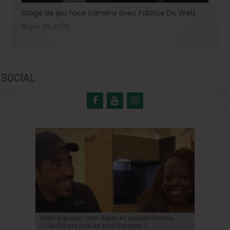
Stage de jeu face caméra avec Fabrice Du Welz
juin 30, 2026
SOCIAL
BRIFF Express: Tom Adjibi et Adéola Hawna,
Johnny Depp en Ebenezer Scrooge: le grand
BRIFF 2026: la Compétition belge!
« Coyote vs. Acme », le film maudit de
Capsule #147: « Notre Salut » d’Emmanuel
« Ceci n’est pas un film français ».
retour de l’acteur dans une relecture sombre
Hollywood a enfin une date de sortie !
Marre