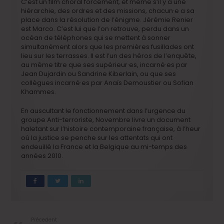
C’est un film choral forcément, et même s’il y a une
hiérarchie, des ordres et des missions, chacun·e a sa
place dans la résolution de l’énigme. Jérémie Renier
est Marco. C’est lui que l’on retrouve, perdu dans un
océan de téléphones qui se mettent à sonner
simultanément alors que les premières fusillades ont
lieu sur les terrasses. Il est l’un des héros de l’enquête,
au même titre que ses supérieur·es, incarné·es par
Jean Dujardin ou Sandrine Kiberlain, ou que ses
collègues incarné·es par Anaïs Demoustier ou Sofian
Khammes.
En auscultant le fonctionnement dans l’urgence du
groupe Anti-terroriste, Novembre livre un document
haletant sur l’histoire contemporaine française, à l’heur
où la justice se penche sur les attentats qui ont
endeuillé la France et la Belgique au mi-temps des
années 2010.
Précedent