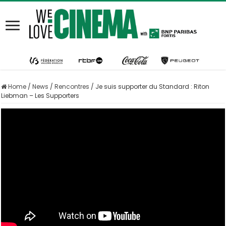
Home
/
News
/
Rencontres
/
Je suis supporter du Standard : Riton
Liebman – Les Supporters