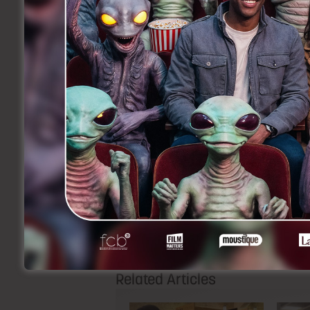
café de M. Raymond son vieil ami et men
questions du code de la route qu’il donn
amour du ballon rond soit la seule source
des résultats calamiteux de son club favo
animatrice radio va pousser Milou à te
Je suis supporter du Standard sort le 5 j
Facebook
Twitter
Li
Share
Précedent
Je suis supporter du Standard :
Riton Liebman – Les Supporters
Related Articles