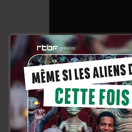
Je suis supporter 
Liebman – Le cast
juin 4, 2013
Rencontres
Pour Milou, le football est une véritable 
faisant un devoir de contribuer personne
équipe : le Standard de Liège.
Quand il n’est pas en mission avec son 
joueurs d’une équipe adverse, Milou co