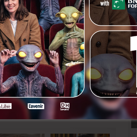
tor. Il transforme même à la sauce football les
e à l’auto-école « Jacky team ». Il semble que cet
 de satisfaction dans la vie de Milou, et ce en dépit
ri ! Pourtant l’arrivée à l’auto-école de Martine, une
mpérer ses ardeurs de supporter…
uin en Belgique.
nkedIn
Next
Je suis supporter du Standard :
Léa Drucker – L’expérience
belge