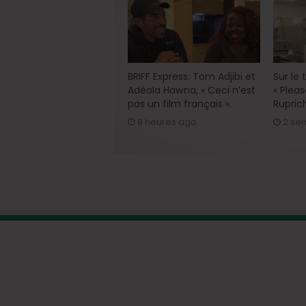
BRIFF Express: Tom Adjibi et
Sur le
Adéola Hawna, « Ceci n’est
« Pleas
pas un film français ».
Rupric
8 heures ago
2 se