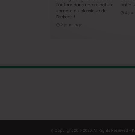
l’acteur dans une relecture
enfin u
sombre du classique de
4 jou
Dickens !
2 jours ago
© Copyright 2011-2026, All Rights Reserved -
P