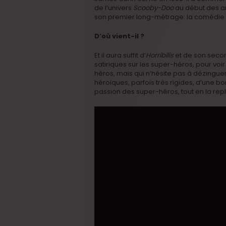
de l’univers
Scooby-Doo
au début des an
son premier long-métrage: la comédie 
D’où vient-il ?
Et il aura suffit d’
Horribilis
et de son secon
satiriques sur les super-héros, pour voir
héros, mais qui n’hésite pas à dézinguer
héroïques, parfois très rigides, d’une bo
passion des super-héros, tout en la rep