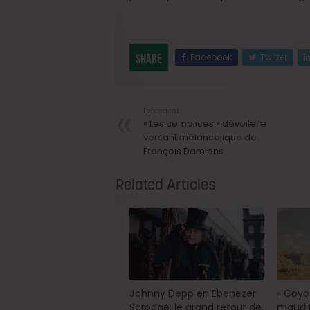
Facebook
Twitter
Share
Précedent
« Les complices » dévoile le
versant mélancolique de
François Damiens
Related Articles
Johnny Depp en Ebenezer
« Coyot
Scrooge: le grand retour de
maudit