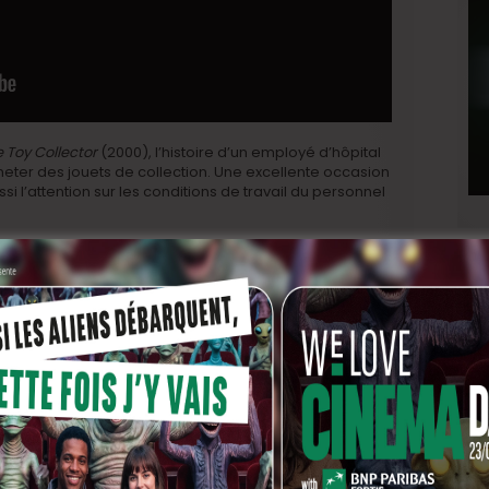
 Toy Collector
(2000), l’histoire d’un employé d’hôpital
ter des jouets de collection. Une excellente occasion
si l’attention sur les conditions de travail du personnel
s à venir ?
, sortira le tout bon troisième volet de « sa » trilogie
Les
cas déjà (chez ceux qui l’ont vu) l’unanimité pour son
ers de la série pour ne pas trahir les fans.