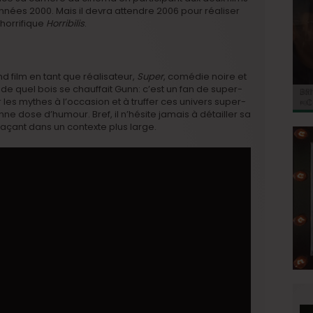
nées 2000. Mais il devra attendre 2006 pour réaliser
horrifique
Horribilis
.
d film en tant que réalisateur,
Super
, comédie noire et
 de quel bois se chauffait Gunn: c’est un fan de super-
BRI
Jo
BRI
« C
Ca
 les mythes à l’occasion et à truffer ces univers super-
« C
ret
Hol
Ma
du 
nne dose d’humour. Bref, il n’hésite jamais à détailler sa
laçant dans un contexte plus large.