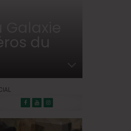
inéma !
 Galaxie
éros du
CIAL