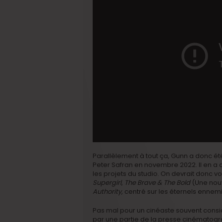
Parallèlement à tout ça, Gunn a donc
Peter Safran en novembre 2022. Il en a 
les projets du studio. On devrait donc voi
Supergirl
,
The Brave & The Bold
(Une nouv
Authority
, centré sur les éternels enne
Pas mal pour un cinéaste souvent consid
par une partie de la presse cinématogr