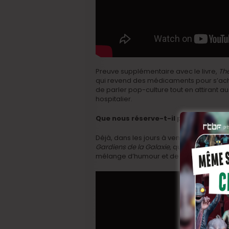
Preuve supplémentaire avec le livre,
The
qui revend des médicaments pour s’ache
de parler pop-culture tout en attirant aus
hospitalier.
Que nous réserve-t-il pour les année
Déjà, dans les jours à venir, soit ce 3 mai
Gardiens de la Galaxie
, qui fait en tout 
mélange d’humour et de respect de l’univ