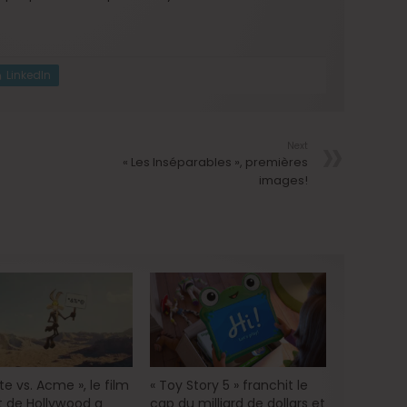
LinkedIn
Next
« Les Inséparables », premières
images!
e vs. Acme », le film
« Toy Story 5 » franchit le
 de Hollywood a
cap du milliard de dollars et