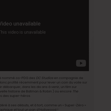
 été nommé co-PDG des
DC Studios
en compagnie de
donc profité récemment pour lever un coin du voile sur
r débarquer, dans les dix ans à venir, un film sur
elle histoire de Batman & Robin.) ou encore
The
mis des super-héros.
éré à ses débuts, et à tort, comme un « Super-Zéro »
aphique et tout un pan d’Hollywood !