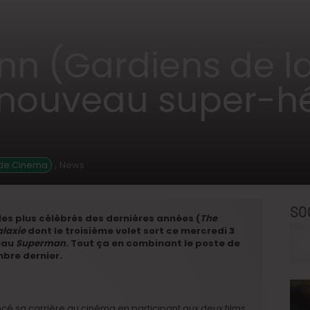
mes Gunn (Gardiens de la Galaxie 3) alias le nouveau super-héros du c
n (Gardiens de la
e nouveau super-h
,
ide Cinema
News
SO
les plus célébrés des dernières années (
The
alaxie
dont le troisième volet sort ce mercredi 3
veau
Superman
. Tout ça en combinant le poste de
bre dernier.
cé sa carrière au cinéma en participant aux deux films