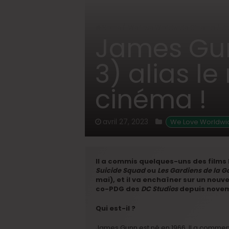
Home
/
We Love Worldwide Cinema
/
Ja
James Gun
3) alias l
cinéma !
avril 27, 2023
 We Love Worldw
Il a commis quelques-uns des films 
Suicide Squad
ou
Les Gardiens de la G
mai), et il va enchaîner sur un nou
co-PDG des
DC Studios
depuis novem
Qui est-il ?
James Gunn est né en 1966. Il a commen