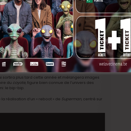
ui sortira plus tard cette année et mélangera images
oire du
coyote
, figure bien connue de l’univers des
: le bip-bip.
la réalisation d’un « reboot » de
Superman
, centré sur