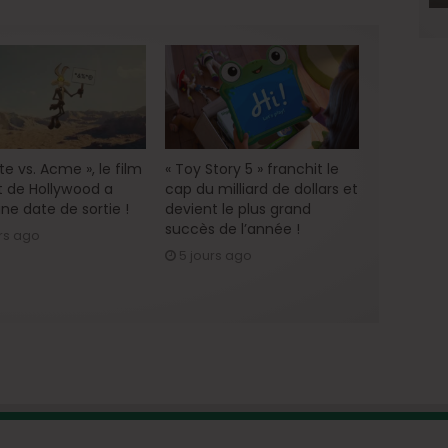
e vs. Acme », le film
« Toy Story 5 » franchit le
 de Hollywood a
cap du milliard de dollars et
ne date de sortie !
devient le plus grand
succès de l’année !
rs ago
5 jours ago