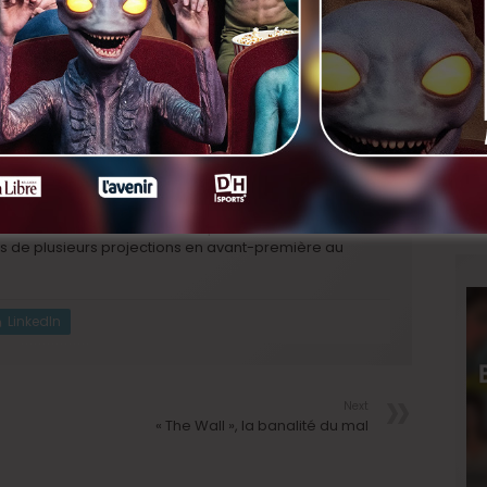
e de ma vie »
, a déclaré, à l’annonce de son prix, sa
e le dédie à tous ceux qui ont été agressés
emmes, nous connaissons trop cette expérience des
 à nouveau traumatisées »
, a-t-elle encore expliqué. Le
 sexuelle dont la cinéaste a été victime à l’âge de
re et de porter ce que nous voulons sans être
se retrouver dans le film ? Réponse avec sa sortie
rs de plusieurs projections en avant-première au
LinkedIn
Next
« The Wall », la banalité du mal