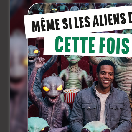
enchaîner les fêtes, cuites et nuits bl
leur arrivée. Mais, pour la jeune Tara, s
des premières fois, il suscite aussi une 
refuser chaque expérience qui se présen
Bande-annonce ici :