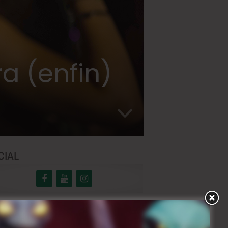
a (enfin)
CIAL