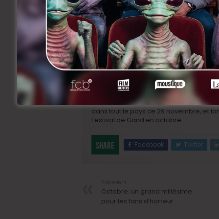
« Ce film a été le moment le plus magiqu
réalisatrice Molly Manning Walker. «
Et j
sexuellement.
Je pense qu’en tant que f
limites. Nous n’avons pas besoin d’être
film s’inspire notamment d’une agression
16 ans.
« Nous devrions être libres de boi
agressées. »
Comment ce message bien senti va-t-il 
dans tout le pays ce 29 novembre, et lo
Festival de Gand en octobre.
Facebook
Twitter
Share
Précedent
Octobre: un grand millésime
pour les fans d’horreur