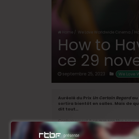
Home
/
We Love Worldwide Cinema
/
Ho
How to Hav
ce 29 nov
septembre 25, 2023
 We Love 
Auréolé du Prix
Un Certain Regard
au 
sortira bientôt en salles. Mais de q
dit tout…
Contrairement à ce que son titre pourrai
de la bagatelle stricto sensu, mais bien
temps façon
#metoo
. On y suit Tara, Sk
premières vacances entre copines dans