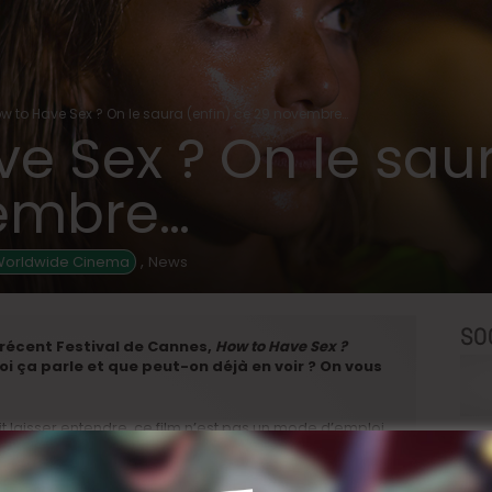
w to Have Sex ? On le saura (enfin) ce 29 novembre…
e Sex ? On le saur
embre…
,
Worldwide Cinema
News
SO
récent Festival de Cannes,
How to Have Sex
?
uoi ça parle et que peut-on déjà en voir ? On vous
t laisser entendre, ce film n’est pas un mode d’emploi
 un long-métrage parfaitement inscrit dans l’air du
ye et Em qui, pour fêter la de leurs études, s’offrent leurs
 une station méditerranéenne. Le trio compte bien