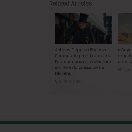
Related Articles
Johnny Depp en Ebenezer
« Coyot
Scrooge: le grand retour de
maudit
l’acteur dans une relecture
enfin u
sombre du classique de
4 jou
Dickens !
2 jours ago