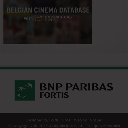
Designed by
Poids Plume
- Web by
Point Be
© Copyright 2011-2026, All Rights Reserved -
Politique de cookies