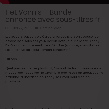
Het Vonnis – Bande
annonce avec sous-titres fr
juillet 27, 2013
Coming soon
Luc Segers voit sa vie s’écrouler lorsqu’Ella, son épouse, est
assassinée sous ses yeux par un petit voleur à la tire, Kenny
De Groodt, rapidement identifié. Une (maigre) consolation :
l’assassin va être lourdement condamné.
Ou pas…
Quelques semaines plus tard, l’avocat de Luc lui annonce de
mauvaises nouvelles : la Chambre des mises en accusation a
ordonné la libération de Kenny De Groot pour vice de
procédure.