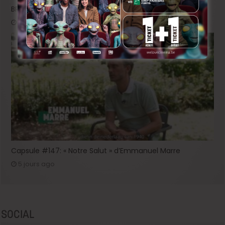
BRIFF 2026: la Compétition belge!
3 jours ago
Capsule #147: « Notre Salut » d’Emmanuel Marre
5 jours ago
SOCIAL