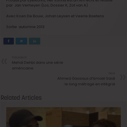
Produit par Eyeworks,
Het Vonnis
est un film écrit et réalisé
par Jan Verheyen (Los, Dossier K, Zot van A)
Avec Koen De Bouw, Johan Leysen et Veerle Baetens
Sortie automne 2013
Précedent
Mehdi Dehbi dans une série
américaine
Next
Ahmed Gassiaux d’Ismaël Saidi
: le long métrage en intégral
Related Articles