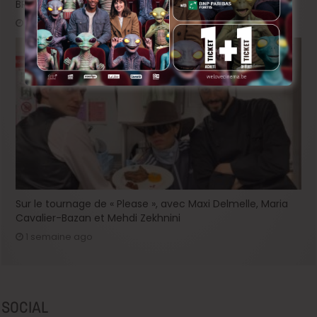
BRIFF 2026: la Compétition belge!
3 jours ago
Sur le tournage de « Please », avec Maxi Delmelle, Maria
Cavalier-Bazan et Mehdi Zekhnini
1 semaine ago
SOCIAL