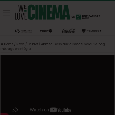
Home
/
News
/
En bref
/
Ahmed Gassiaux d’Ismaël Saidi : le long
métrage en intégral