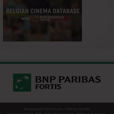
Designed by
Poids Plume
- Web by
Point Be