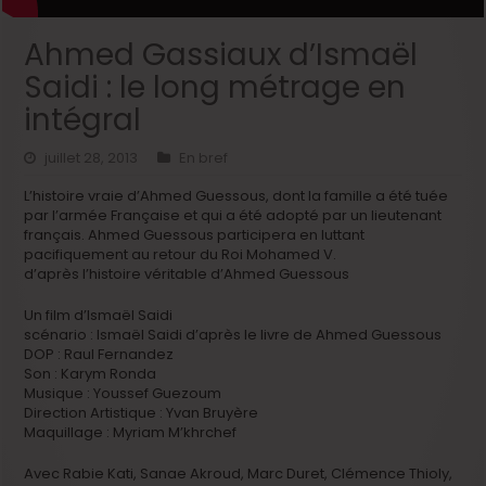
Ahmed Gassiaux d’Ismaël
Saidi : le long métrage en
intégral
juillet 28, 2013
En bref
L’histoire vraie d’Ahmed Guessous, dont la famille a été tuée
par l’armée Française et qui a été adopté par un lieutenant
français. Ahmed Guessous participera en luttant
pacifiquement au retour du Roi Mohamed V.
d’après l’histoire véritable d’Ahmed Guessous
Un film d’Ismaël Saidi
scénario : Ismaël Saidi d’après le livre de Ahmed Guessous
DOP : Raul Fernandez
Son : Karym Ronda
Musique : Youssef Guezoum
Direction Artistique : Yvan Bruyère
Maquillage : Myriam M’khrchef
Avec Rabie Kati, Sanae Akroud, Marc Duret, Clémence Thioly,