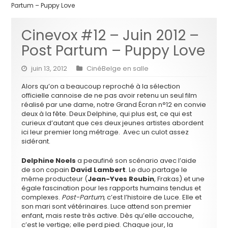
Partum – Puppy Love
Cinevox #12 – Juin 2012 –
Post Partum – Puppy Love
juin 13, 2012
CinéBelge en salle
Alors qu’on a beaucoup reproché à la sélection
officielle cannoise de ne pas avoir retenu un seul film
réalisé par une dame, notre Grand Écran n°12 en convie
deux à la fête. Deux Delphine, qui plus est, ce qui est
curieux d’autant que ces deux jeunes artistes abordent
ici leur premier long métrage. Avec un culot assez
sidérant.
Delphine Noels
a peaufiné son scénario avec l’aide
de son copain
David Lambert
. Le duo partage le
même producteur (
Jean-Yves Roubin
, Frakas) et une
égale fascination pour les rapports humains tendus et
complexes.
Post-Partum,
c’est l’histoire de Luce. Elle et
son mari sont vétérinaires. Luce attend son premier
enfant, mais reste très active. Dès qu’elle accouche,
c’est le vertige; elle perd pied. Chaque jour, la