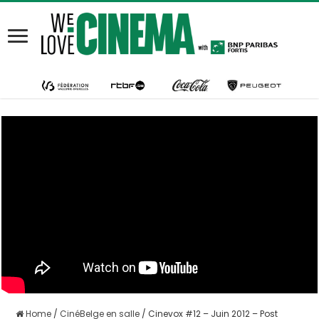
Home
/
CinéBelge en salle
/
Cinevox #12 – Juin 2012 – Post