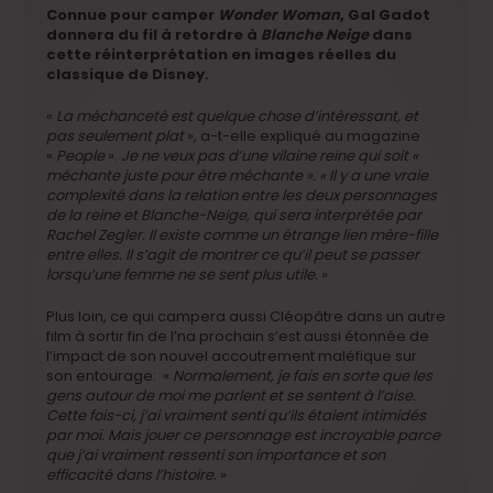
Connue pour camper
Wonder Woman
, Gal Gadot
donnera du fil à retordre à
Blanche Neige
dans
cette réinterprétation en images réelles du
classique de Disney.
«
La méchanceté est quelque chose d’intéressant, et
pas seulement plat
», a-t-elle expliqué au magazine
«
People
».
Je ne veux pas d’une vilaine reine qui soit «
méchante juste pour être méchante ». « Il y a une vraie
complexité dans la relation entre les deux personnages
de la reine et Blanche-Neige, qui sera interprétée par
Rachel Zegler. Il existe comme un étrange lien mère-fille
entre elles. Il s’agit de montrer ce qu’il peut se passer
lorsqu’une femme ne se sent plus utile.
»
Plus loin, ce qui campera aussi Cléopâtre dans un autre
film à sortir fin de l’na prochain s’est aussi étonnée de
l’impact de son nouvel accoutrement maléfique sur
son entourage: «
Normalement, je fais en sorte que les
gens autour de moi me parlent et se sentent à l’aise.
Cette fois-ci, j’ai vraiment senti qu’ils étaient intimidés
par moi. Mais jouer ce personnage est incroyable parce
que j’ai vraiment ressenti son importance et son
efficacité dans l’histoire.
»