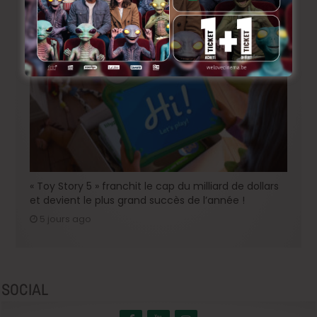
enfin une date de sortie !
4 jours ago
« Toy Story 5 » franchit le cap du milliard de dollars
et devient le plus grand succès de l’année !
5 jours ago
SOCIAL