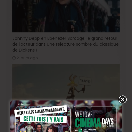
Johnny Depp en Ebenezer Scrooge: le grand retour
de l’acteur dans une relecture sombre du classique
de Dickens !
2 jours ago
« Coyote vs. Acme », le film maudit de Hollywood a