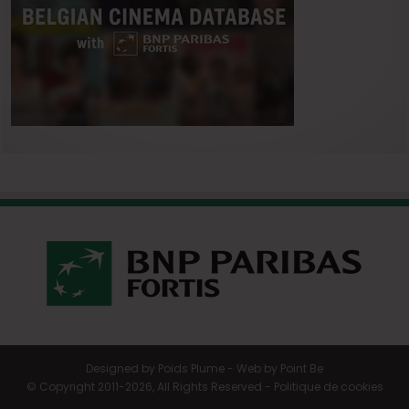
Designed by
Poids Plume
- Web by
Point Be
© Copyright 2011-2026, All Rights Reserved -
Politique de cookies