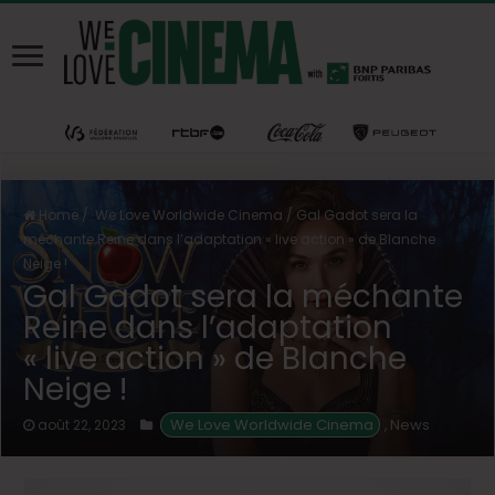
Home
/
We Love Worldwide Cinema
/
Gal Gadot sera la
méchante Reine dans l’adaptation « live action » de Blanche
Neige !
Gal Gadot sera la méchante
Reine dans l’adaptation
« live action » de Blanche
Neige !
 We Love Worldwide Cinema
News
août 22, 2023
,