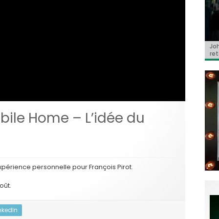
Jo
BRI
« C
Ca
« T
ret
Hol
Ma
dol
du 
l’a
obile Home – L’idée du
xpérience personnelle pour François Pirot.
oût.
nkedIn