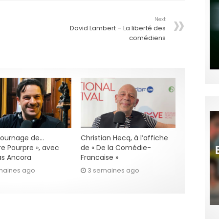
Next
David Lambert – La liberté des
comédiens
 tournage de…
Christian Hecq, à l’affiche
re Pourpre », avec
de « De la Comédie-
s Ancora
Francaise »
maines ago
3 semaines ago