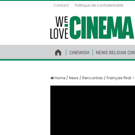
Contact
Politique de confidentialité
CINEWISH
NEWS BELGIAN CI
Home
/
News
/
Rencontres
/
François Pirot 