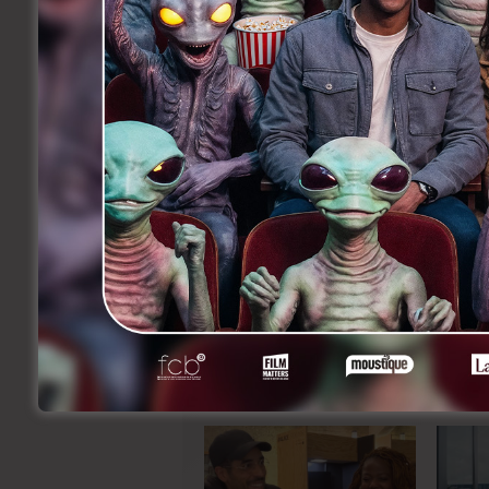
Mi 2012, naissait l’idée d’une réédition
Une intégrale (enfin) financée par les 
aventures hilarantes dont 58 capsules j
sketches inédits de Manu Thoreau.
Ce jeudi 18 octobre au cinéma Galeries 
meilleurs sketches en présence bien sûr
copain Manu.
Bel hommage, folle soirée en perspecti
Facebook
Twitter
Li
Share
Précedent
Asterix et Obélix : au Service de
sa Majesté
Related Articles