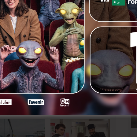
 de luxe des fameuses capsules Faux Contact en DVD.
fans via une plate-forme communautaire, contenant 169
amais éditées + 1 Bêtisier décapant de 15 minutes + 15
c’est l’apothéose avec une projection publique des
 de Charlie Dupont qui coécrivit ces perles avec son
ve.
nkedIn
Next
En Mobile Home à Moulins