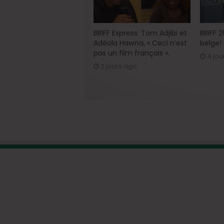
BRIFF Express: Tom Adjibi et
BRIFF 
Adéola Hawna, « Ceci n’est
belge!
pas un film français ».
4 jou
2 jours ago