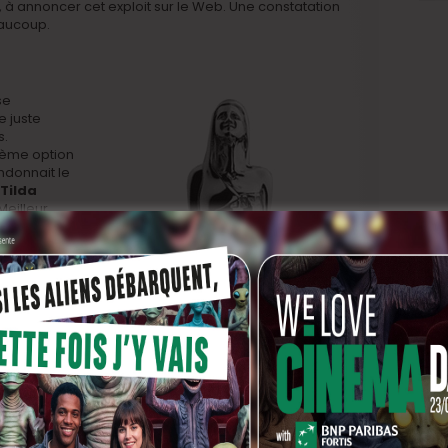
i, à annoncer cet exploit sur le Web. Une constatation
aucoup.
se
 juste
s.
ième option
donnait le
Tilda
 Meilleur
e beaucoup
Mais dans
anoise,
riompha. Un
le ton de la
aré à
ne Bier.
ortaient
 pas ainsi