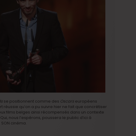
ds
se positionnent comme des
Oscars
européens
t réussie qu’on a pu suivre hier ne fait que concrétiser
deux films belges ainsi récompensés dans un contexte
Qui, nous l’espérons, poussera le public d’ici à
 à SON cinéma.