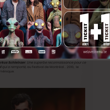
le
nd Prix
de
été, est un
ut si on y
u’ici, drainés Le Gamin à travers l’Europe. Un vrai,
vait revendiquer le titre d’
European Discovery 2011 :
ar la critique européenne. Envisageable ? Mais oui.
ène
sortit grand vainqueur d’un duel au sommet qui
rkus Schleinzer
. Une superbe reconnaissance pour ce
el
qui a remporté,
au Festival de Montréal… 2010, le
uménique.