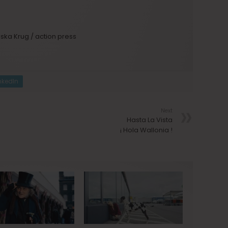
iska Krug / action press
nkedIn
Next
Hasta La Vista
¡ Hola Wallonia !