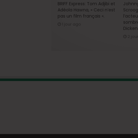
BRIFF Express: Tom Adjibi et
Johnny
Adéola Hawna, « Ceci n’est
Scroog
pas un film français ».
l’acte
sombre
1 jour ago
Dicken
2 jou