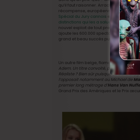
qu’il faut raisonner. Arracher une nouvel
récompense, européenne, après le
Gra
Spécial du Jury cannois
et
l’avalanche 
distinctions qui les a salués en Italie
cet 
nouvel exploit de tout premier plan. Surto
ajoute les 600.000 spectateurs qu’a, jusq
grand et beau succès public !
Un autre film belge, flamand celui-là, pou
Adem.
Un titre convoité, puisque remis p
Réaliste ? Bien sûr puisque ce bol d’
Oxyg
l’opposait notamment au
Michael
de
Ma
premier long métrage d’
Hans Van Nuff
Grand Prix des Amériques et le Prix œc