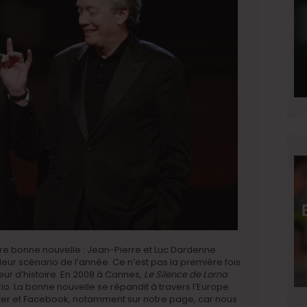
ère bonne nouvelle : Jean-Pierre et Luc Dardenne
leur scénario de l’année. Ce n’est pas la première fois
eur d’histoire. En 2008 à Cannes,
Le Silence de Lorna
io. La bonne nouvelle se répandit à travers l’Europe
ter et Facebook, notamment sur notre page, car nous