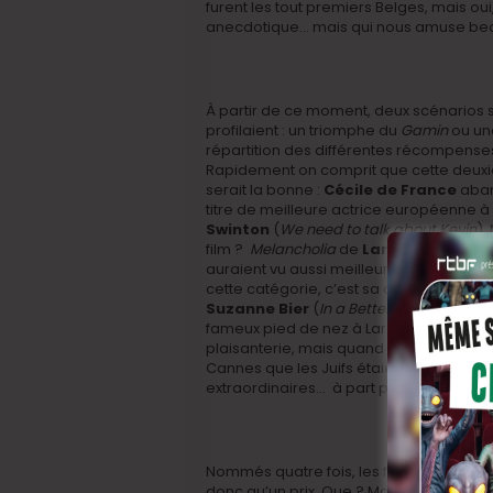
furent les tout premiers Belges, mais ou
anecdotique… mais qui nous amuse be
À partir de ce moment, deux scénarios 
profilaient : un triomphe du
Gamin
ou une
répartition des différentes récompense
Rapidement on comprit que cette deux
serait la bonne :
Cécile de France
aban
titre de meilleure actrice européenne à
Swinton
(
We need to talk about Kevin
).
film ?
Melancholia
de
Lars Von Trier
qu
auraient vu aussi meilleur réalisateur. 
cette catégorie, c’est sa compatriote d
Suzanne Bier
(
In a Better World
) qui t
fameux pied de nez à Lars qui avait (sur 
plaisanterie, mais quand même…) décl
Cannes que les Juifs étaient des gens
extraordinaires… à part peut-être Suzan
Nommés quatre fois, les frères ne remp
donc qu’un prix. Que ? Mais non, ce n’est