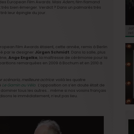
s des European Film Awards. Mais
Adem
, film flamand
 très bien émerger. Verdict ? Dans un palmarès très
ré leur épingle du jour.
BRI
Jo
BRI
« C
Ca
« C
ret
Hol
Ma
du 
uropean Film Awards étaient, cette année, remis à Berlin
é par le designer
Jürgen Schmidt
. Dans la salle, plus
cène,
Ange Engelke
, la maîtresse de cérémonie pour la
apparitions remarquées en 2009 à Bochum et en 2010 à
eur scénario, meilleure actrice
: voilà les quatre
é
Le Gamin au Vélo
. L’opposition on s’en doute était de
lm dominer tous les autres… même si nos voisins français
 disons le immédiatement, n’eut pas lieu.