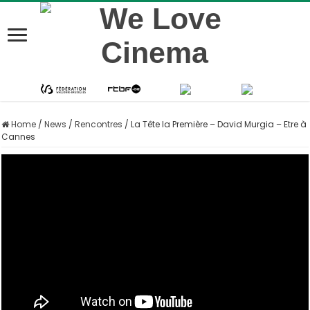
Home
/
News
/
Rencontres
/
La Tête la Première – David Murgia – Etre à
Cannes