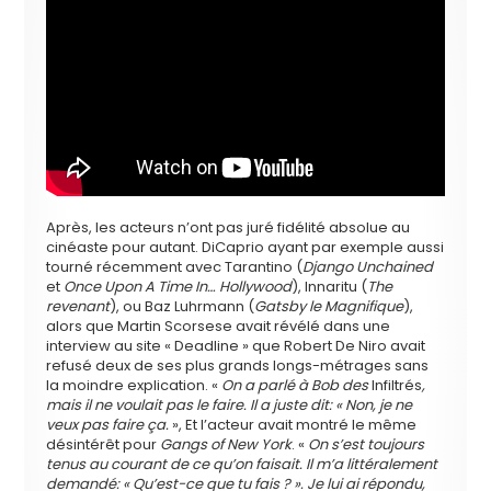
Après, les acteurs n’ont pas juré fidélité absolue au
cinéaste pour autant. DiCaprio ayant par exemple aussi
tourné récemment avec Tarantino (
Django Unchained
et
Once Upon A Time In… Hollywood
), Innaritu (
The
revenant
), ou Baz Luhrmann (
Gatsby le Magnifique
),
alors que Martin Scorsese avait révélé dans une
interview au site « Deadline » que Robert De Niro avait
refusé deux de ses plus grands longs-métrages sans
la moindre explication. «
On a parlé à Bob des
Infiltrés
,
mais il ne voulait pas le faire. Il a juste dit: « Non, je ne
veux pas faire ça.
», Et l’acteur avait montré le même
désintérêt pour
Gangs of New York
. «
On s’est toujours
tenus au courant de ce qu’on faisait. Il m’a littéralement
demandé: « Qu’est-ce que tu fais ? ». Je lui ai répondu,