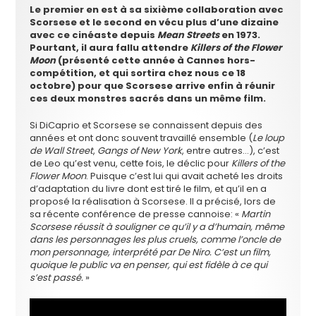
Le premier en est à sa sixième collaboration avec
Scorsese et le second en vécu plus d’une dizaine
avec ce cinéaste depuis
Mean Streets
en 1973.
Pourtant, il aura fallu attendre
Killers of the Flower
Moon
(présenté cette année à Cannes hors-
compétition, et qui sortira chez nous ce 18
octobre) pour que Scorsese arrive enfin à réunir
ces deux monstres sacrés dans un même film.
Si DiCaprio et Scorsese se connaissent depuis des
années et ont donc souvent travaillé ensemble (
Le loup
de Wall Street
,
Gangs of New York
, entre autres…), c’est
de Leo qu’est venu, cette fois, le déclic pour
Killers of the
Flower Moon
. Puisque c’est lui qui avait acheté les droits
d’adaptation du livre dont est tiré le film, et qu’il en a
proposé la réalisation à Scorsese. Il a précisé, lors de
sa récente conférence de presse cannoise: «
Martin
Scorsese réussit à souligner ce qu’il y a d’humain, même
dans les personnages les plus cruels, comme l’oncle de
mon personnage, interprété par De Niro. C’est un film,
quoique le public va en penser, qui est fidèle à ce qui
s’est passé.
»