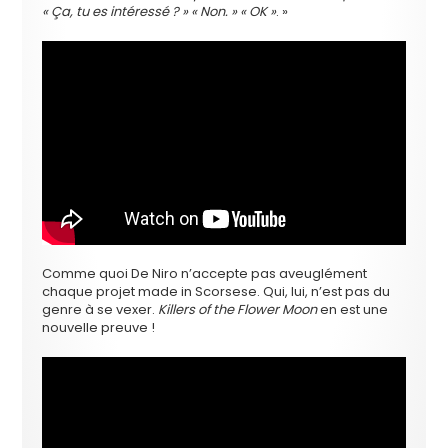
« Ça, tu es intéressé ? » « Non. » « OK »
. »
Comme quoi De Niro n’accepte pas aveuglément
chaque projet made in Scorsese. Qui, lui, n’est pas du
genre à se vexer.
Killers of the Flower Moon
en est une
nouvelle preuve !