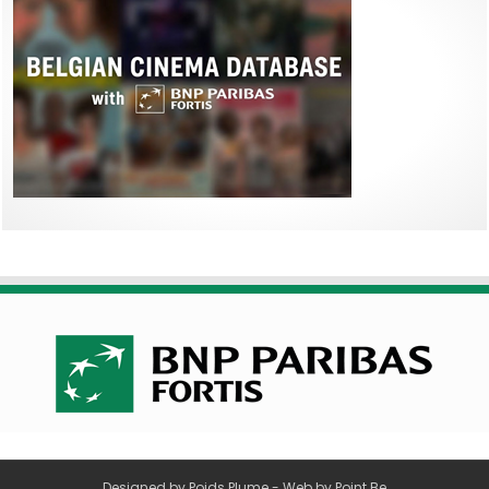
Designed by
Poids Plume
- Web by
Point Be