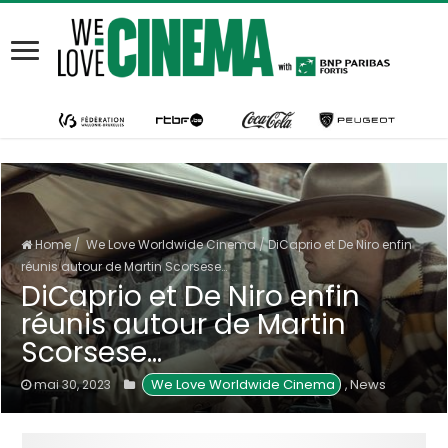
Home
/
We Love Worldwide Cinema
/
DiCaprio et De Niro enfin
réunis autour de Martin Scorsese…
DiCaprio et De Niro enfin
réunis autour de Martin
Scorsese…
 We Love Worldwide Cinema
News
mai 30, 2023
,