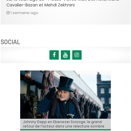
Cavalier-Bazan et Mehdi Zekhnini
1 semaine ago
SOCIAL
Johnny Depp en Ebenezer Scrooge: le grand
BRIFF 2026: la Compétition belge!
« Coyote vs. Acme », le film maudit de
Capsule #147: « Notre Salut » d’Emmanuel
« Toy Story 5 » franchit le cap du milliard de
retour de l’acteur dans une relecture sombre
Hollywood a enfin une date de sortie !
Marre
dollars et devient le plus grand succès de
du classique de Dickens !
l’année !