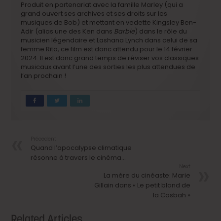
Produit en partenariat avec la famille Marley (qui a
grand ouvert ses archives et ses droits sur les
musiques de Bob) et mettant en vedette Kingsley Ben-
Adir (alias une des Ken dans
Barbie
) dans le rôle du
musicien légendaire et Lashana Lynch dans celui de sa
femme Rita, ce film est donc attendu pour le 14 février
2024. Il est donc grand temps de réviser vos classiques
musicaux avant l’une des sorties les plus attendues de
l’an prochain !
Précedent
Quand l’apocalypse climatique
résonne à travers le cinéma…
Next
La mère du cinéaste: Marie
Gillain dans « Le petit blond de
la Casbah »
Related Articles