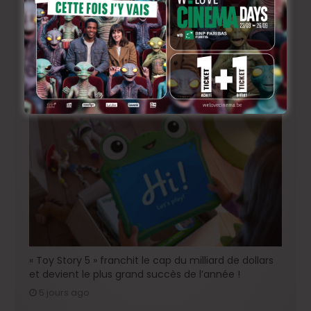
« Coyote vs. Acme », le film maudit de Hollywood a
enfin une date de sortie !
4 jours ago
« Toy Story 5 » franchit le cap du milliard de dollars
et devient le plus grand succès de l’année !
5 jours ago