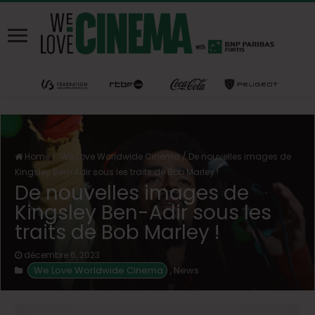
Home
/
We Love Worldwide Cinema
/
De nouvelles images de
Kingsley Ben-Adir sous les traits de Bob Marley !
De nouvelles images de
Kingsley Ben-Adir sous les
traits de Bob Marley !
décembre 6, 2023
 We Love Worldwide Cinema
News
,