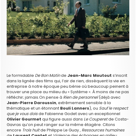
Le formidable
De Bon Matin
de
Jean-Marc Moutout
s’inscrit
dans la lignée des films qui, l’air de rien, dissèquent la vie en
entreprise à notre époque peu bénie où beaucoup peinent à
trouver une place au milieu du « Système ». À moins de ne pas
réfléchir; jamais.On pense à
Rien de personnel
(déjà avec
Jean-Pierre
Daroussin
, extrêmement sensible à la
thématique et un étonnant
Bouli Lanners
), ou
Sauf le respect
que je vous dois
de Fabienne Godet avec un exceptionnel
Olivier Gourmet
qui figure aussi dans
Le Couperet
de Costa-
Gavras qu’on peut ranger sur la même étagère. Citons
encore
Trois huit
de Philippe Le Guay ,
Ressources humaines
de
Laurent Cantet
et
Violence des échanges en milieu