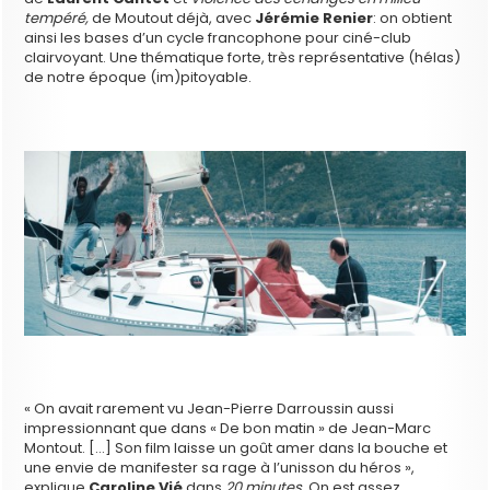
tempéré,
de Moutout déjà,
avec
Jérémie Renier
: on obtient
ainsi les bases d’un cycle francophone pour ciné-club
clairvoyant. Une thématique forte, très représentative (hélas)
de notre époque (im)pitoyable.
« On avait rarement vu Jean-Pierre Darroussin aussi
impressionnant que dans « De bon matin » de Jean-Marc
Montout. […] Son film laisse un goût amer dans la bouche et
une envie de manifester sa rage à l’unisson du héros »,
explique
Caroline Vié
dans
20 minutes
. On est assez