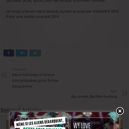
docteur (Kad, donc) afin de réussir à trouver l’amour.
Le coup d’envoi sera donné durant le premier trimestre 2013.
Pour une sortie courant 2014.
Précedent
Deux histoires d’amour
compliquées pour Emilie
Dequenne
Next
Be smart, Be Film festival
Related Articles