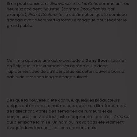
Si on peut considérer
Bienvenue chez les Chtis
comme un très
heureux accident industriel (comme
intouchables,
par
exemple),
Rien à Déclarer
fut la confirmation que le comique
français avait découvert la formule magique pour fédérer le
grand public.
Ce film a apporté une autre certitude à
Dany Boon
: tourner
en Belgique, c’est vraiment très agréable. Il a donc
rapidement décidé qu’il perpétuerait cette nouvelle bonne
habitude avec son long métrage suivant.
Dès que la nouvelle a été connue, quelques producteurs
belges ont émis le souhait de coproduire ce film forcément
très alléchant. Après des semaines de rumeurs et de
conjectures, on vient tout juste d’apprendre que c’est
Artemis
qui a emporté la mise. Un nom qui n’avait pas été vraiment
évoqué dans les coulisses ces derniers mois.