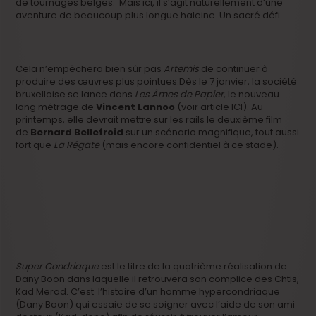
de tournages belges. Mais ici, il s’agit naturellement d’une
aventure de beaucoup plus longue haleine. Un sacré défi.
Cela n’empêchera bien sûr pas
Artemis
de continuer à
produire des œuvres plus pointues.Dès le 7 janvier, la société
bruxelloise se lance dans
Les Âmes de Papier
, le nouveau
long métrage de
Vincent Lannoo
(voir article ICI). Au
printemps, elle devrait mettre sur les rails le deuxième film
de
Bernard Bellefroid
sur un scénario magnifique, tout aussi
fort que
La Régate
(mais encore confidentiel à ce stade).
Super Condriaque
est le titre de la quatrième réalisation de
Dany Boon dans laquelle il retrouvera son complice des Chtis,
Kad Merad. C’est l’histoire d’un homme hypercondriaque
(Dany Boon) qui essaie de se soigner avec l’aide de son ami