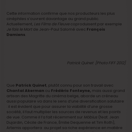
Cette information confirme que nos producteurs les plus
cinéphiles s’ouvrent davantage au grand public.
Actuellement,
Les Films de Fleuve
coproduisent par exemple
Je fais le Mort
de Jean-Paul Salomé avec
François
Damiens
.
Patrick Quinet [Photo FIFF 2012]
Que
Patrick Quinet
, plutôt connu pour son travail avec
Chantal Akerman
ou
Frédéric Fonteyne,
mais aussi grand
artisan des Magritte du cinéma belge, aborde un créneau
aussi populaire va dans le sens d’une diversification salutaire
: il est évident que pour assurer la viabilité d’une grosse
société, il faut multiplier les sources de revenus et les points
de vue. Comme il l’a fait récemment sur
Möbius
(feat. Jean
Dujardin, Cécile de France, Émilie Dequenne et Tim Roth),
Artemis apportera au projet sa riche expérience en matière