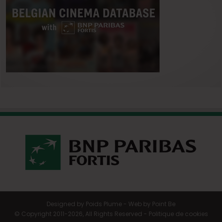
Designed by
Poids Plume
- Web by
Point Be
© Copyright 2011-2026, All Rights Reserved -
Politique de cookies