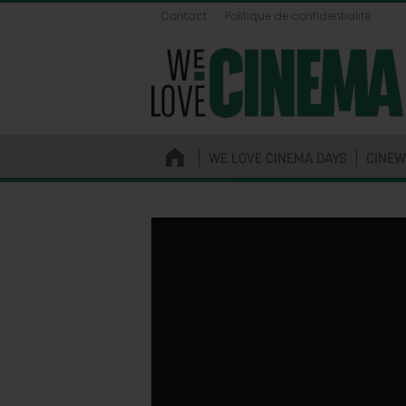
Contact
Politique de confidentialité
WE LOVE CINEMA DAYS
CINEW