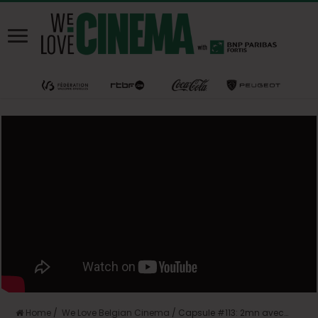
Home
/
We Love Belgian Cinema
/
Capsule #113: 2mn avec…