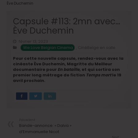
Ève Duchemin
Capsule #113: 2mn avec…
Ève Duchemin
février 13, 2023
We Love Belgian Cinema
,
CinéBelge en salle
Pour cette nouvelle capsule, rendez-vous avec la
cinéaste Ève Duchemin, Magritte du Meilleur
documentaire pour
En bataille
, et qui sortira son
premier long métrage de fiction
Temps mort
le 19
avril prochain.
Précedent
Bande-annonce: « Dalva »
d’Emmanuelle Nicot
Next