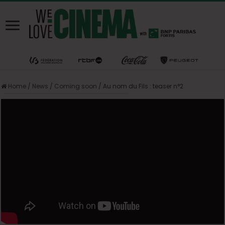
Home
/
News
/
Coming soon
/
Au nom du Fils : teaser n°2