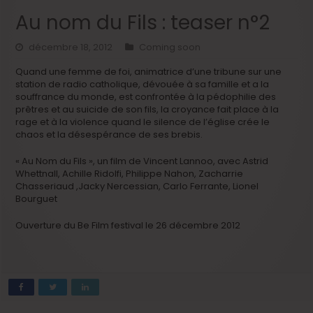
Au nom du Fils : teaser n°2
décembre 18, 2012
Coming soon
Quand une femme de foi, animatrice d’une tribune sur une
station de radio catholique, dévouée à sa famille et a la
souffrance du monde, est confrontée à la pédophilie des
prêtres et au suicide de son fils, la croyance fait place à la
rage et à la violence quand le silence de l’église crée le
chaos et la désespérance de ses brebis.
« Au Nom du Fils », un film de Vincent Lannoo, avec Astrid
Whettnall, Achille Ridolfi, Philippe Nahon, Zacharrie
Chasseriaud ,Jacky Nercessian, Carlo Ferrante, Lionel
Bourguet
Ouverture du Be Film festival le 26 décembre 2012