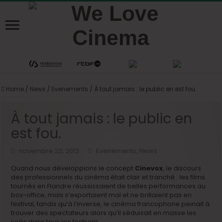
Home
/
News
/
Evenements
/
À tout jamais : le public en est fou.
À tout jamais : le public en
est fou.
novembre 22, 2012
Evenements
,
News
Quand nous développions le concept
Cinevox
, le discours
des professionnels du cinéma était clair et tranché : les films
tournés en Flandre réussissaient de belles performances au
box-office, mais s’exportaient mal et ne brillaient pas en
festival, tandis qu’à l’inverse, le cinéma francophone peinait à
trouver des spectateurs alors qu’il séduisait en masse les
jurés dans tous les festivals.