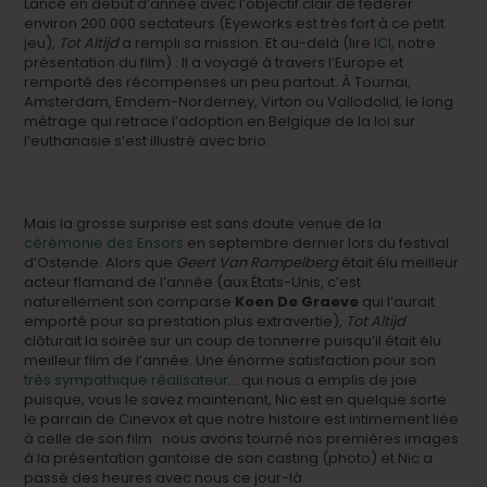
Lancé en début d’année avec l’objectif clair de fédérer
environ 200.000 sectateurs (Eyeworks est très fort à ce petit
jeu),
Tot Altijd
a rempli sa mission. Et au-delà (lire
ICI
, notre
présentation du film) . Il a voyagé à travers l’Europe et
remporté des récompenses un peu partout. À Tournai,
Amsterdam, Emdem-Norderney, Virton ou Vallodolid, le long
métrage qui retrace l’adoption en Belgique de la loi sur
l’euthanasie s’est illustré avec brio.
Mais la grosse surprise est sans doute venue de la
cérémonie des Ensors
en septembre dernier lors du festival
d’Ostende. Alors que
Geert Van Rampelberg
était élu meilleur
acteur flamand de l’année (aux États-Unis, c’est
naturellement son comparse
Koen De Graeve
qui l’aurait
emporté pour sa prestation plus extravertie),
Tot Altijd
clôturait la soirée sur un coup de tonnerre puisqu’il était élu
meilleur film de l’année. Une énorme satisfaction pour son
très sympathique réalisateur
… qui nous a emplis de joie
puisque, vous le savez maintenant, Nic est en quelque sorte
le parrain de Cinevox et que notre histoire est intimement liée
à celle de son film : nous avons tourné nos premières images
à la présentation gantoise de son casting (photo) et Nic a
passé des heures avec nous ce jour-là.