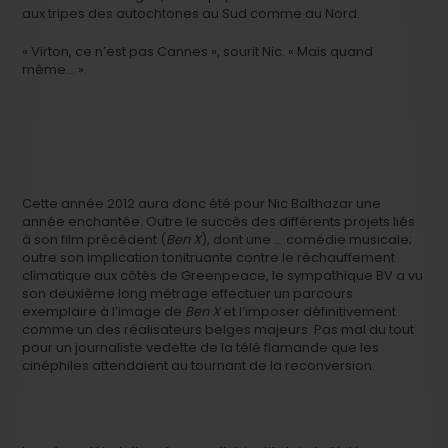
aux tripes des autochtones au Sud comme au Nord.
« Virton, ce n’est pas Cannes », sourit Nic. « Mais quand
même… ».
Cette année 2012 aura donc été pour Nic Balthazar une
année enchantée. Outre le succès des différents projets liés
à son film précédent (
Ben X
), dont une … comédie musicale;
outre son implication tonitruante contre le réchauffement
climatique aux côtés de Greenpeace, le sympathique BV a vu
son deuxième long métrage effectuer un parcours
exemplaire à l’image de
Ben X
et l’imposer définitivement
comme un des réalisateurs belges majeurs. Pas mal du tout
pour un journaliste vedette de la télé flamande que les
cinéphiles attendaient au tournant de la reconversion.