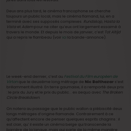
Deux ans plus tard, le cinéma francophone se cherche
toujours un public local, mais le cinéma flamand, lui, en a
terminé avec ses supposés complexes.
Rundskop, Hasta la
Vista
et
Adem
pour ne citer qu’eux ont largement essaimé à
travers le monde. Et depuis le mois de janvier, c’est
Tot Altijd
qui a repris le flambeau (voir
ici
la bande-annonce).
Le week-end dernier, c’est au
Festival du Film européen de
Virton
que le deuxième long métrage de
Nic Balthazar
s’est
brillamment illustré. En terre gaumaise, il a remporté deux prix
: le prix du Jury et le prix du public… ex aequo avec
The Broken
Circle Breakdown
.
On notera au passage que le public wallon a plébiscité deux
longs métrages d’origine flamande. Contrairement à ce
qu’affectent encore de penser quelques esprits chagrins : il
est clair, qu’ il existe un cinéma belge qui transcende la
barrière de la langue, mais qui parle de la même manière