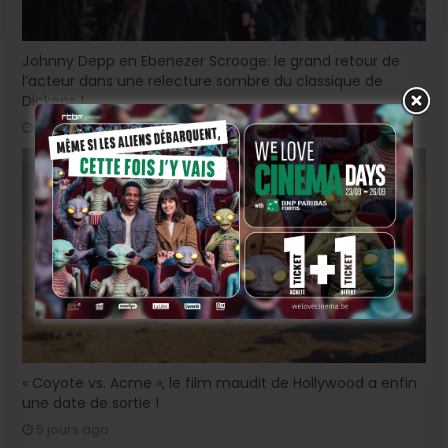
Johnny Depp en Ebenezer Scrooge: le grand retour de
l’acteur dans une relecture sombre du classique de
Dickens !
3 jours ago
« Coyote vs. Acme », le film maudit de Hollywood a enfin
une date de sortie !
5 jours ago