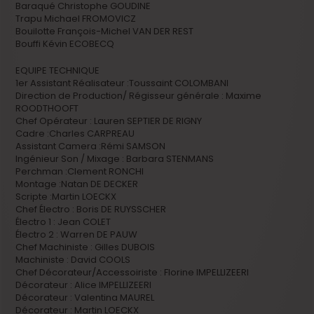
Baraqué Christophe GOUDINE
Trapu Michael FROMOVICZ
Bouilotte François-Michel VAN DER REST
Bouffi Kévin ECOBECQ
EQUIPE TECHNIQUE
1er Assistant Réalisateur :Toussaint COLOMBANI
Direction de Production/ Régisseur générale : Maxime
ROODTHOOFT
Chef Opérateur : Lauren SEPTIER DE RIGNY
Cadre :Charles CARPREAU
Assistant Camera :Rémi SAMSON
Ingénieur Son / Mixage : Barbara STENMANS
Perchman :Clement RONCHI
Montage :Natan DE DECKER
Scripte :Martin LOECKX
Chef Électro : Boris DE RUYSSCHER
Électro 1 : Jean COLET
Électro 2 : Warren DE PAUW
Chef Machiniste : Gilles DUBOIS
Machiniste : David COOLS
Chef Décorateur/Accessoiriste : Florine IMPELLIZEERI
Décorateur : Alice IMPELLIZEERI
Décorateur : Valentina MAUREL
Décorateur : Martin LOECKX