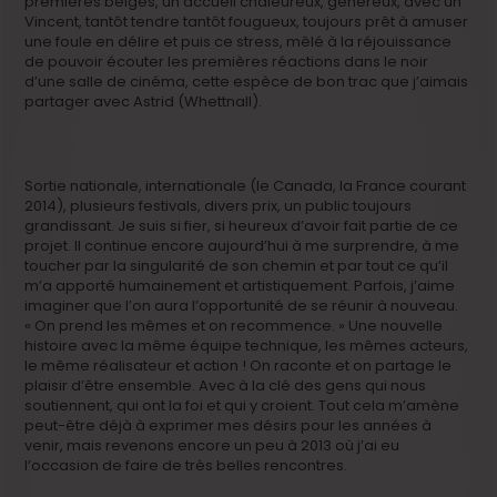
premières belges, un accueil chaleureux, généreux, avec un
Vincent, tantôt tendre tantôt fougueux, toujours prêt à amuser
une foule en délire et puis ce stress, mêlé à la réjouissance
de pouvoir écouter les premières réactions dans le noir
d’une salle de cinéma, cette espèce de bon trac que j’aimais
partager avec Astrid (Whettnall).
Sortie nationale, internationale (le Canada, la France courant
2014), plusieurs festivals, divers prix, un public toujours
grandissant. Je suis si fier, si heureux d’avoir fait partie de ce
projet. Il continue encore aujourd’hui à me surprendre, à me
toucher par la singularité de son chemin et par tout ce qu’il
m’a apporté humainement et artistiquement. Parfois, j’aime
imaginer que l’on aura l’opportunité de se réunir à nouveau.
« On prend les mêmes et on recommence. » Une nouvelle
histoire avec la même équipe technique, les mêmes acteurs,
le même réalisateur et action ! On raconte et on partage le
plaisir d’être ensemble. Avec à la clé des gens qui nous
soutiennent, qui ont la foi et qui y croient. Tout cela m’amène
peut-être déjà à exprimer mes désirs pour les années à
venir, mais revenons encore un peu à 2013 où j’ai eu
l’occasion de faire de très belles rencontres.