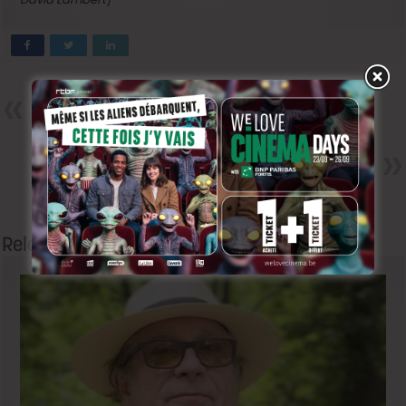
Précedent
Faux Contact – Les voeux de la
rédaction
Next
Post Partum – Mélanie Doutey
– Premier contact avec
l’histoire
Related Articles