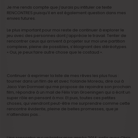
Je me rends compte que j’aurais pu intituler ce texte
RENCONTRES puisqu’il en est également question dans mes
envies futures.
Le plus important pour moi reste de continuer à explorer le
jeu avec des personnes dont j’apprécie le travail. Tenter de
rencontrer ceux qui arrivent à projeter sur moi une partition
complexe, pleine de possibles, s’éloignant des stéréotypes.
« Oui, je peux faire autre chose que le costaud ».
Continuer à exprimer la liste de mes rêves les plus fous :
tourner dans un film de et avec Yolande Moreau, dire oui à
Jaco Van Dormael qui me propose de rejoindre son prochain
film, répondre à un mail de Félix Van Groeningen qui a écrit un
super rôle en pensant à moi. Et puis, toutes ces petites
choses, qui viendront peut-être me surprendre comme cette
rencontre évidente, pleine de belles promesses, que je
n’attendais pas…
Une rencontre qui va teinter mon année 2014, celle avec Chris