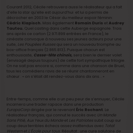
Courant 2012, Cécile retrouvera aussi le réalisateur qui a fait
d’elle la star qu’elle est aujourd’hui et lui a permis de
décrocher en 2003 le César du meilleur espoir féminin:
Cédric Klapisch.
Mais également
Romain Duris
et
Audrey
Tautou.
Quel casting dans cette Auberge espagnole.
Trois
ans après ce carton (2.971.899 entrées en France), le
cinéaste convoque à nouveau ses jeunes acteurs pour une
suite,
Les Poupées Russes
qui sera
un nouveau triomphe au
box-office français (2.865.813)
.
Puisque chacun est
enthousiaste,
Casse-tête chinois
,
sera bien le dernier volet
(envisagé depuis toujours) de cette fort sympathique trilogie.
On ne sait pas encore si, comme dans une chanson de Bruel,
tous les comédiens ravis de se réunir chantonneront en
chœur : « on s’était dit rendez-vous dans dix ans… »
Entre-temps, comme elle a un peu peur de s’ennuyer, Cécile
incarnera une trader rapace dans une production
EuropaCorp
dirigée par le revenant
Éric Rochant
. Le
réalisateur français, qui connut le succès avec
Un Monde
Sans Pitié, Aux Yeux du Monde
et
Les Patriotes
subit coup sur
coup deux terribles échecs assez inattendus avec
Total
Western
et
L’École pour tous
. Résultat : une cure salutaire de