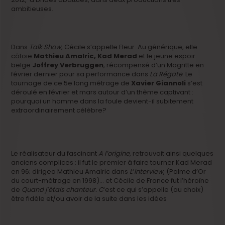
ambitieuses.
Dans
Talk Show
, Cécile s’appelle Fleur. Au générique, elle
côtoie
Mathieu Amalric, Kad Merad
et le jeune espoir
belge
Joffrey Verbruggen
, récompensé d’un Magritte en
février dernier pour sa performance dans
La Régate
. Le
tournage de ce 5e long métrage de
Xavier Giannoli
s’est
déroulé en février et mars autour d’un thème captivant :
pourquoi un homme dans la foule devient-il subitement
extraordinairement célèbre?
Le réalisateur du fascinant
A
l’origine
, retrouvait ainsi quelques
anciens complices : il fut le premier à faire tourner Kad Merad
en 96; dirigea Mathieu Amalric dans
L
‘
Interview
, (Palme d’Or
du court-métrage en 1998)… et Cécile de France fut l’héroïne
de
Quand j’étais chanteur.
C
‘est ce qui s’appelle (au choix)
être fidèle et/ou avoir de la suite dans les idées