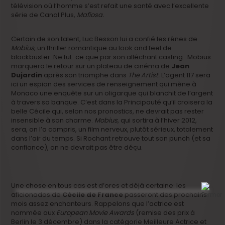
télévision où l’homme s’est refait une santé avec l’excellente
série de Canal Plus,
Mafiosa.
Certain de son talent, Luc Besson lui a confié les rênes de
Mobius
, un thriller romantique au look and feel de
blockbuster. Ne fut-ce que par son alléchant casting : Mobius
marquera le retour sur un plateau de cinéma de
Jean
Dujardin
après son triomphe dans
The Artist.
L’agent 117 sera
ici un espion des services de renseignement qui mène à
Monaco une enquête sur un oligarque qui blanchit de l’argent
à travers sa banque. C’est dans la Principauté qu’il croisera la
belle Cécile qui, selon nos pronostics, ne devrait pas rester
insensible à son charme.
Mobius
, qui sortira à l’hiver 2012,
sera, on l’a compris, un film nerveux, plutôt sérieux, totalement
dans l’air du temps. Si Rochant retrouve tout son punch (et sa
confiance), on ne devrait pas être déçu.
Une chose en tous cas est d’ores et déjà certaine: les
aficionados de
Cécile de France
passeront des prochains
mois assez enchanteurs. Rappelons que l’actrice est
nommée aux
European Movie Awards
(remise des prix à
Berlin le 3 décembre) dans la catégorie Meilleure Actrice et