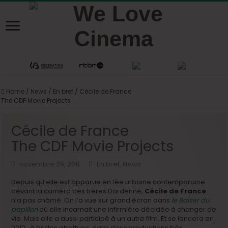
Home
/
News
/
En bref
/
Cécile de France
The CDF Movie Projects
Cécile de France
The CDF Movie Projects
novembre 29, 2011
En bref
,
News
Depuis qu’elle est apparue en fée urbaine contemporaine
devant la caméra des frères Dardenne,
Cécile de France
n’a pas chômé. On l’a vue sur grand écran dans
le Baiser du
papillon
où elle incarnait une infirmière décidée à changer de
vie. Mais elle a aussi participé à un autre film. Et se lancera en
2012, à brides abattues, dans deux productions très