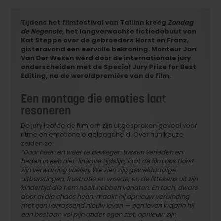
Tijdens het filmfestival van Tallinn kreeg
Zondag
de Negenste
, het langverwachte fictiedebuut van
Kat Steppe over de gebroeders Horst en Franz,
gisteravond een eervolle bekroning. Monteur Jan
Van Der Weken werd door de internationale jury
onderscheiden met de Special Jury Prize for Best
Editing, na de wereldpremière van de film.
Een montage die emoties laat
resoneren
De jury loofde de film om zijn uitgesproken gevoel voor
ritme en emotionele gelaagdheid. Over hun keuze
zeiden ze:
“Door heen en weer te bewegen tussen verleden en
heden in een niet-lineaire tijdslijn, laat de film ons Horst
zijn verwarring voelen. We zien zijn gewelddadige
uitbarstingen, frustratie en woede, en de littekens uit zijn
kindertijd die hem nooit hebben verlaten. En toch, dwars
door al die chaos heen, maakt hij opnieuw verbinding
met een verrassend nieuw leven — een leven waarin hij
een bestaan vol pijn onder ogen ziet, opnieuw zijn