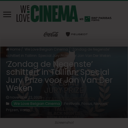
Home
/
We Love Belgian Cinema
/
‘Zondag de Negenste’
schittert in Tallinn: Special Jury Prize voor Jan Van Der Weken
‘Zondag de Negenste’
schittert in Tallinn: Special
Jury Prize voor Jan Van Der
Weken
november 22, 2025
We Love Belgian Cinema
Festivals
Focus
Nieuws
,
,
,
,
Prijzen
Varia
,
Screenshot