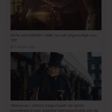
Korte animatiefilm ‘Melk’ nu ook uitgenodigd voor
TIFF
2 dagen ago
«Ebenezer»: Johnny Depp maakt zijn grote
comeback in een duistere herinterpretatie van de