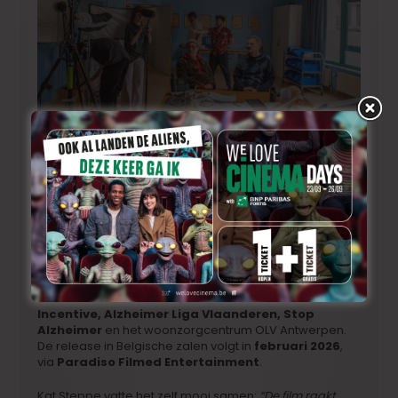
Josse De Pauw en Peter Van den Begin op de set van
Zondag de Negenste
Gesteund door vele handen
Zondag de Negenste
is een productie van
Panenka
,
met steun van het
VAF
, in coproductie met
Isabella
Films
en
VRT1
. De film kwam tot stand dankzij steun van
onder andere
Screen Flanders, Creative Europe,
Eurimages, Streamz, Proximus, Torino Filmlab, het
Nederlands Filmfonds, de Nederlandse Productie
Incentive, Alzheimer Liga Vlaanderen, Stop
Alzheimer
en het woonzorgcentrum OLV Antwerpen.
De release in Belgische zalen volgt in
februari
2026
,
via
Paradiso Filmed Entertainment
.
Kat Steppe vatte het zelf mooi samen:
“De film raakt