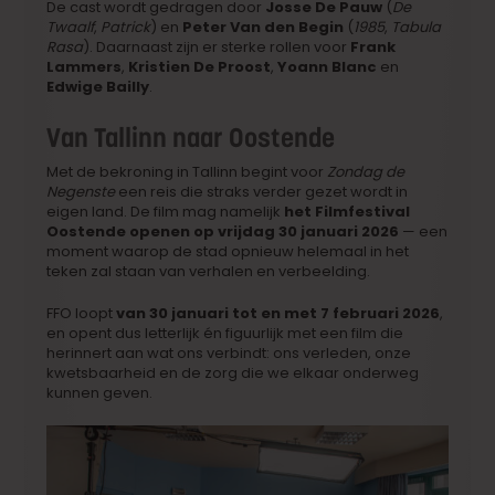
De cast wordt gedragen door
Josse De Pauw
(
De
Twaalf
,
Patrick
) en
Peter Van den Begin
(
1985
,
Tabula
Rasa
). Daarnaast zijn er sterke rollen voor
Frank
Lammers
,
Kristien De Proost
,
Yoann Blanc
en
Edwige Bailly
.
Van Tallinn naar Oostende
Met de bekroning in Tallinn begint voor
Zondag de
Negenste
een reis die straks verder gezet wordt in
eigen land. De film mag namelijk
het Filmfestival
Oostende openen op vrijdag 30 januari 2026
— een
moment waarop de stad opnieuw helemaal in het
teken zal staan van verhalen en verbeelding.
FFO loopt
van 30 januari tot en met 7 februari 2026
,
en opent dus letterlijk én figuurlijk met een film die
herinnert aan wat ons verbindt: ons verleden, onze
kwetsbaarheid en de zorg die we elkaar onderweg
kunnen geven.