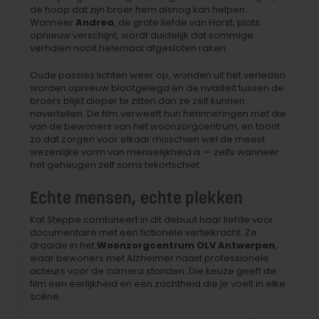
de hoop dat zijn broer hem alsnog kan helpen.
Wanneer
Andrea
, de grote liefde van Horst, plots
opnieuw verschijnt, wordt duidelijk dat sommige
verhalen nooit helemaal afgesloten raken.
Oude passies lichten weer op, wonden uit het verleden
worden opnieuw blootgelegd en de rivaliteit tussen de
broers blijkt dieper te zitten dan ze zelf kunnen
navertellen. De film verweeft hun herinneringen met die
van de bewoners van het woonzorgcentrum, en toont
zo dat zorgen voor elkaar misschien wel de meest
wezenlijke vorm van menselijkheid is — zelfs wanneer
het geheugen zelf soms tekortschiet.
Echte mensen, echte plekken
Kat Steppe combineert in dit debuut haar liefde voor
documentaire met een fictionele vertelkracht. Ze
draaide in het
Woonzorgcentrum OLV Antwerpen
,
waar bewoners met Alzheimer naast professionele
acteurs voor de camera stonden. Die keuze geeft de
film een eerlijkheid en een zachtheid die je voelt in elke
scène.