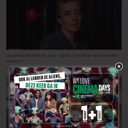
Laurence Roothooft over ‘Julian’: “De liefde spat van het
scherm”
oktober 28, 2025