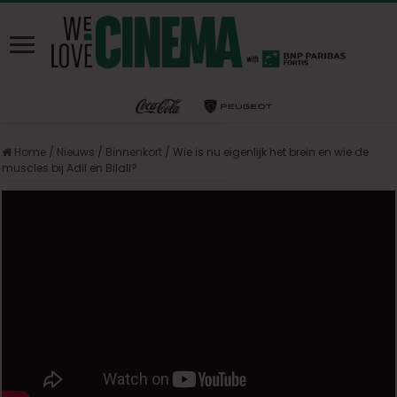
Home
/
Nieuws
/
Binnenkort
/
Wie is nu eigenlijk het brein en wie de
muscles bij Adil en Bilall?