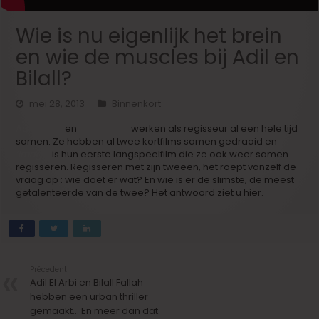
Wie is nu eigenlijk het brein
en wie de muscles bij Adil en
Bilall?
mei 28, 2013
Binnenkort
Adil El Arbi
en
Bilall Fallah
werken als regisseur al een hele tijd
samen. Ze hebben al twee kortfilms samen gedraaid en
‘Image’
is hun eerste langspeelfilm die ze ook weer samen
regisseren. Regisseren met zijn tweeën, het roept vanzelf de
vraag op : wie doet er wat? En wie is er de slimste, de meest
getalenteerde van de twee? Het antwoord ziet u hier.
Précedent
Adil El Arbi en Bilall Fallah
hebben een urban thriller
gemaakt… En meer dan dat.