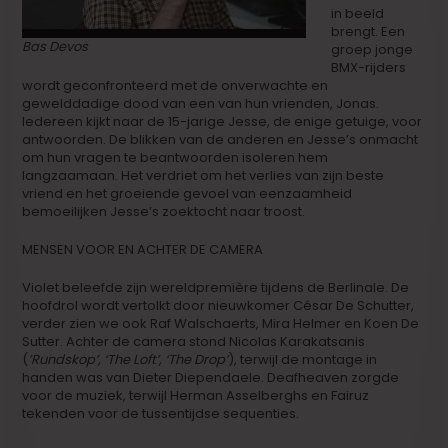
in beeld
brengt. Een
Bas Devos
groep jonge
BMX-rijders
wordt geconfronteerd met de onverwachte en
gewelddadige dood van een van hun vrienden, Jonas.
Iedereen kijkt naar de 15-jarige Jesse, de enige getuige, voor
antwoorden. De blikken van de anderen en Jesse’s onmacht
om hun vragen te beantwoorden isoleren hem
langzaamaan. Het verdriet om het verlies van zijn beste
vriend en het groeiende gevoel van eenzaamheid
bemoeilijken Jesse’s zoektocht naar troost.
MENSEN VOOR EN ACHTER DE CAMERA
Violet beleefde zijn wereldpremière tijdens de Berlinale. De
hoofdrol wordt vertolkt door nieuwkomer César De Schutter,
verder zien we ook Raf Walschaerts, Mira Helmer en Koen De
Sutter. Achter de camera stond Nicolas Karakatsanis
(
’Rundskop’, ‘The Loft’, ‘The Drop’
), terwijl de montage in
handen was van Dieter Diependaele. Deafheaven zorgde
voor de muziek, terwijl Herman Asselberghs en Fairuz
tekenden voor de tussentijdse sequenties.