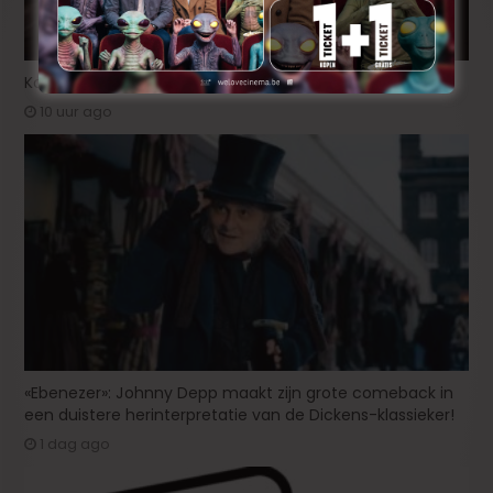
Korte animatiefilm ‘Melk’ nu ook uitgenodigd voor TIFF
10 uur ago
«Ebenezer»: Johnny Depp maakt zijn grote comeback in
een duistere herinterpretatie van de Dickens-klassieker!
1 dag ago