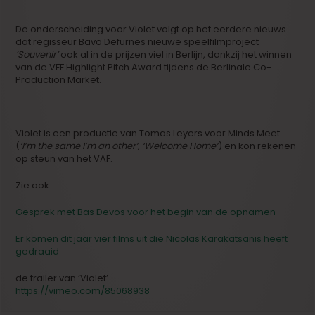
De onderscheiding voor Violet volgt op het eerdere nieuws
dat regisseur Bavo Defurnes nieuwe speelfilmproject
’Souvenir’
ook al in de prijzen viel in Berlijn, dankzij het winnen
van de VFF Highlight Pitch Award tijdens de Berlinale Co-
Production Market.
Violet is een productie van Tomas Leyers voor Minds Meet
(
‘I’m the same I’m an other’, ‘Welcome Home’
) en kon rekenen
op steun van het VAF.
Zie ook :
Gesprek met Bas Devos voor het begin van de opnamen
Er komen dit jaar vier films uit die Nicolas Karakatsanis heeft
gedraaid
de trailer van ’Violet’
https://vimeo.com/85068938