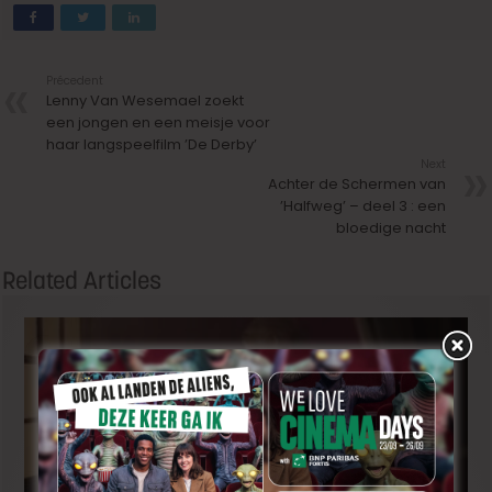
Précedent
Lenny Van Wesemael zoekt
een jongen en een meisje voor
haar langspeelfilm ’De Derby’
Next
Achter de Schermen van
’Halfweg’ – deel 3 : een
bloedige nacht
Related Articles