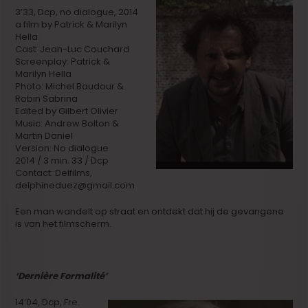
3’33, Dcp, no dialogue, 2014
a film by Patrick & Marilyn
Hella
Cast: Jean-Luc Couchard
Screenplay: Patrick &
Marilyn Hella
Photo: Michel Baudour &
Robin Sabrina
Edited by Gilbert Olivier
Music: Andrew Bolton &
Martin Daniel
Version: No dialogue
2014 / 3 min. 33 / Dcp
Contact: Delfilms,
delphineduez@gmail.com
Een man wandelt op straat en ontdekt dat hij de gevangene
is van het filmscherm.
‘Dernière Formalité’
14’04, Dcp, Fre.