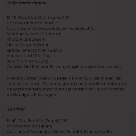
‘Eefje Donkerblauw’
10’46, Dcp, Ned. O.V., Eng. st, 2014
a film by Charlotte Dewulf
Cast: Celine Verbeeck & Joren Seldeslachts
Screenplay: Mattijs Deraedt
Photo: Nick Bollaert
Music: Gregory Caron
Special effects: PixMix & Mud
Version: Ned. O.V., Eng. st
2014 / 10 min.46 / Dcp
Contact: Het ReclameBureau, info@hetreclamebureau.be
Alles is 50 tinten blauw bij Eefje: de confituur, de muren, de
stoelen, het bed… Ze zou zo graag contact willen hebben met
de grijze mensen, maar die lusten haar niet. En dan komt ze
de Goudgele Prins tegen!
‘La Chair’
14’40, Dcp, Fre. O.V., Eng. st, 2014
a film by William Henne
Cast: Lionel Fernandez, Michel Baladi & Sydney Scotto