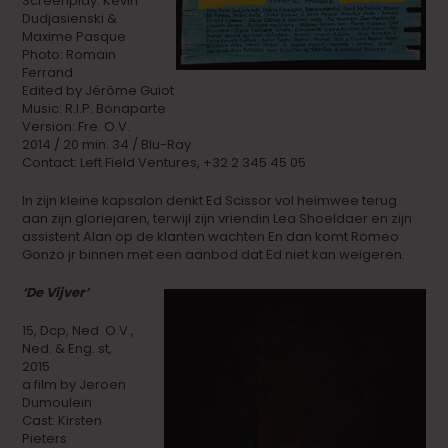
Screenplay: Kevin
Dudjasienski &
Maxime Pasque
Photo: Romain
Ferrand
Edited by Jérôme Guiot
Music: R.I.P. Bonaparte
Version: Fre. O.V.
2014 / 20 min. 34 / Blu-Ray
Contact: Left Field Ventures, +32 2 345 45 05
In zijn kleine kapsalon denkt Ed Scissor vol heimwee terug
aan zijn gloriejaren, terwijl zijn vriendin Lea Shoeldaer en zijn
assistent Alan op de klanten wachten En dan komt Romeo
Gonzo jr binnen met een aanbod dat Ed niet kan weigeren.
‘De Vijver’
15, Dcp, Ned. O.V.,
Ned. & Eng. st,
2015
a film by Jeroen
Dumoulein
Cast: Kirsten
Pieters