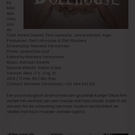
by
Mari
eke
Vers
onn
en
Cast: Kimke Desart, Tine Laureyns, Jenne Decleir, Inge
Paulussen, Gert Lahousse & Stef Wauters
Screenplay: Marieke Versonnen
Photo: Liesbet De Loof
Edited by Marieke Versonnen
Music: Adriaan Swerts
Special effects: Siebe Vranx
Version: Ned. O.V., Eng. st
2014 / 17 min. 56 / Blu-Ray
Contact: Marieke Versonnen, +32 494 641 231
Een psychologisch drama met een gruwelijk kantje! Deze film
vertelt het verhaal van een meisje dat haar plaats zoekt in de
wereld. Na de scheiding van haar ouders verslechtert de
relatie met haar moeder zienderogend.
‘Alles voor de