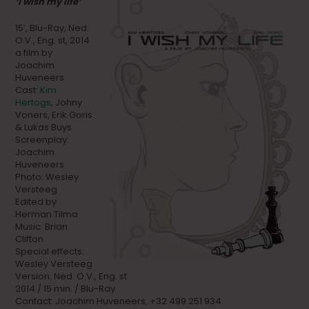
‘I wish my life’
15′, Blu-Ray, Ned.
O.V., Eng. st, 2014
a film by
Joachim
Huveneers
Cast:
Kim
Hertogs
, Johny
Voners, Erik Goris
& Lukas Buys
Screenplay:
Joachim
Huveneers
Photo: Wesley
Versteeg
Edited by
Herman Tilma
Music: Brian
Clifton
Special effects:
Wesley Versteeg
Version: Ned. O.V., Eng. st
2014 / 15 min. / Blu-Ray
Contact: Joachim Huveneers, +32 499 251 934