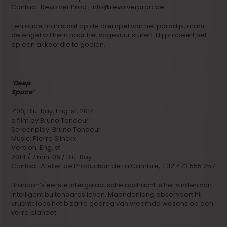
Contact: Revolver Prod., info@revolverprod.be
Een oude man staat op de drempel van het paradijs, maar
de engel wil hem naar het vagevuur sturen. Hij probeert het
op een akkoordje te gooien.
‘Deep
Space’
7’06, Blu-Ray, Eng. st, 2014
a film by Bruno Tondeur
Screenplay: Bruno Tondeur
Music: Pierre Slinckx
Version: Eng. st
2014 / 7 min. 06 / Blu-Ray
Contact: Atelier de Production de La Cambre, +32 472 555 257
Brandon’s eerste intergalactische opdracht is het vinden van
intelligent buitenaards leven. Maandenlang observeert hij
vruchteloos het bizarre gedrag van vreemde wezens op een
verre planeet.