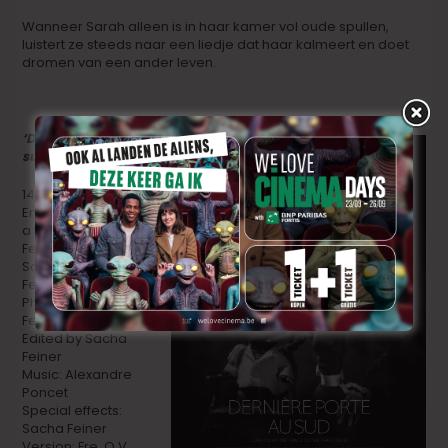
Wanneer Sarah alleen is in haar kamer vol oude spullen,
luistert ze steeds naar een liedje dat haar kalmeert en doet
dromen van een ander leven.
‘Dernière porte au
sud’
14′, Dcp, Fre. O.V.,
Eng. st, 2015
a film by Sacha
Feiner
Screenplay: Sacha
Feiner
Photo: Sacha
Feiner
Edited by Sacha
Feiner
Music: Alexandre
Poncet
Special effects:
Sacha Feiner
Version: Fre. O.V.,