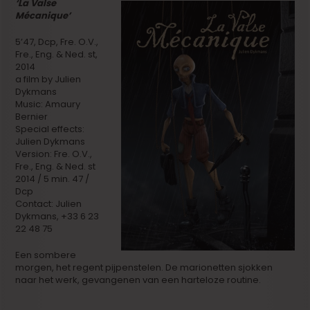
‘La Valse
Mécanique’
5’47, Dcp, Fre. O.V.,
Fre., Eng. & Ned. st,
2014
a film by Julien
Dykmans
Music: Amaury
Bernier
Special effects:
Julien Dykmans
Version: Fre. O.V.,
Fre., Eng. & Ned. st
2014 / 5 min. 47 /
Dcp
Contact: Julien
Dykmans, +33 6 23
22 48 75
Een sombere
morgen, het regent pijpenstelen. De marionetten sjokken
naar het werk, gevangenen van een harteloze routine.