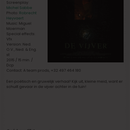
Screenplay:
Michel Sabbe
Photo:
Robrecht
Heyvaert
Music: Miguel
Moerman
Special effects:
Vfx
Version: Ned.
O.V., Ned. & Eng.
st
2015 / 15 min. /
Dcp
Contact: A team prods, +32 497 464 180
Een poëtisch en gruwelijk verhaal! Kijk uit, kleine meid, want er
schuilt gevaar in de vijver achter in de tuin!