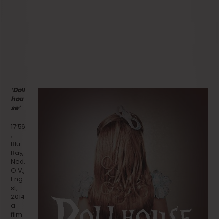
‘Doll
hou
se’
17’56
,
Blu-
Ray,
Ned.
O.V.,
Eng.
st,
2014
a
film