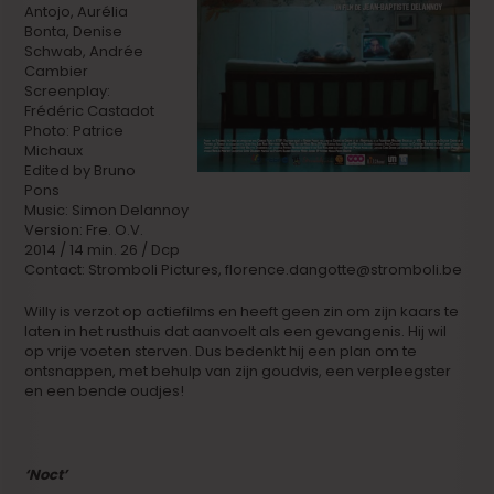
Antojo, Aurélia
Bonta, Denise
Schwab, Andrée
Cambier
Screenplay:
Frédéric Castadot
Photo: Patrice
Michaux
Edited by Bruno
Pons
Music: Simon Delannoy
Version: Fre. O.V.
2014 / 14 min. 26 / Dcp
Contact: Stromboli Pictures, florence.dangotte@stromboli.be
Willy is verzot op actiefilms en heeft geen zin om zijn kaars te
laten in het rusthuis dat aanvoelt als een gevangenis. Hij wil
op vrije voeten sterven. Dus bedenkt hij een plan om te
ontsnappen, met behulp van zijn goudvis, een verpleegster
en een bende oudjes!
‘Noct’