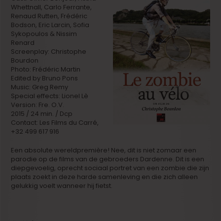
Whettnall, Carlo Ferrante,
Renaud Rutten, Frédéric
Bodson, Eric Larcin, Sofia
Sykopoulos & Nissim
Renard
Screenplay: Christophe
Bourdon
Photo: Frédéric Martin
Edited by Bruno Pons
Music: Greg Remy
Special effects: Lionel Lè
Version: Fre. O.V.
2015 / 24 min. / Dcp
Contact: Les Films du Carré,
+32 499 617 916
Een absolute wereldpremière! Nee, dit is niet zomaar een
parodie op de films van de gebroeders Dardenne. Dit is een
diepgevoelig, oprecht sociaal portret van een zombie die zijn
plaats zoekt in deze harde samenleving en die zich alleen
gelukkig voelt wanneer hij fietst.