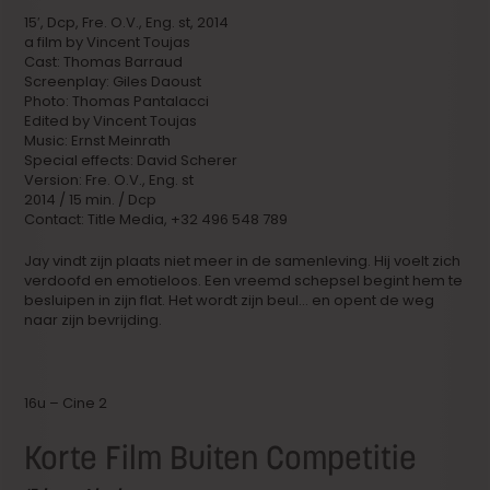
15′, Dcp, Fre. O.V., Eng. st, 2014
a film by Vincent Toujas
Cast: Thomas Barraud
Screenplay: Giles Daoust
Photo: Thomas Pantalacci
Edited by Vincent Toujas
Music: Ernst Meinrath
Special effects: David Scherer
Version: Fre. O.V., Eng. st
2014 / 15 min. / Dcp
Contact: Title Media, +32 496 548 789
Jay vindt zijn plaats niet meer in de samenleving. Hij voelt zich
verdoofd en emotieloos. Een vreemd schepsel begint hem te
besluipen in zijn flat. Het wordt zijn beul… en opent de weg
naar zijn bevrijding.
16u – Cine 2
Korte Film Buiten Competitie