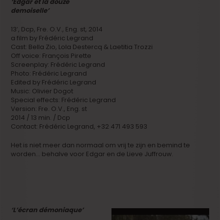
‘Edgar et la douze
demoiselle’
13′, Dcp, Fre. O.V., Eng. st, 2014
a film by Frédéric Legrand
Cast: Bella Zio, Lola Destercq & Laetitia Trozzi
Off voice: François Pirette
Screenplay: Frédéric Legrand
Photo: Frédéric Legrand
Edited by Frédéric Legrand
Music: Olivier Dogot
Special effects: Frédéric Legrand
Version: Fre. O.V., Eng. st
2014 / 13 min. / Dcp
Contact: Frédéric Legrand, +32 471 493 593
Het is niet meer dan normaal om vrij te zijn en bemind te
worden… behalve voor Edgar en de Lieve Juffrouw.
‘L’écran démoniaque’