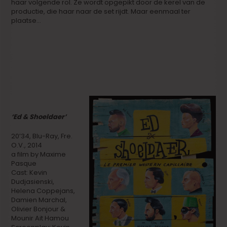
haar volgende rol. Ze wordt opgepikt door de kerel van de
productie, die haar naar de set rijdt. Maar eenmaal ter
plaatse…
‘Ed & Shoeldaer’
20’34, Blu-Ray, Fre.
O.V., 2014
a film by Maxime
Pasque
Cast: Kevin
Dudjasienski,
Helena Coppejans,
Damien Marchal,
Olivier Bonjour &
Mounir Ait Hamou