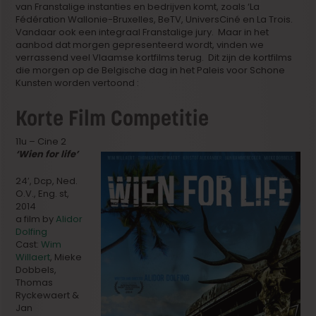
van Franstalige instanties en bedrijven komt, zoals ‘La
Fédération Wallonie-Bruxelles, BeTV, UniversCiné en La Trois.
Vandaar ook een integraal Franstalige jury. Maar in het
aanbod dat morgen gepresenteerd wordt, vinden we
verrassend veel Vlaamse kortfilms terug. Dit zijn de kortfilms
die morgen op de Belgische dag in het Paleis voor Schone
Kunsten worden vertoond :
Korte Film Competitie
11u – Cine 2
‘Wien for life’
24′, Dcp, Ned.
O.V., Eng. st,
2014
a film by
Alidor
Dolfing
Cast:
Wim
Willaert
, Mieke
Dobbels,
Thomas
Ryckewaert &
Jan