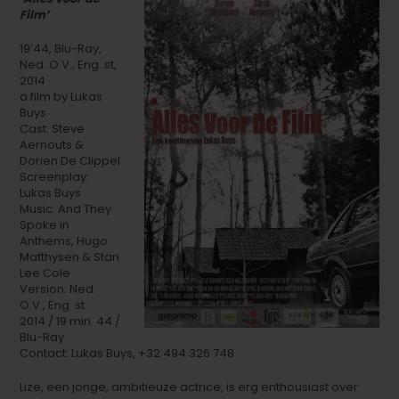
Film’
19’44, Blu-Ray,
Ned. O.V., Eng. st,
2014
a film by Lukas
Buys
Cast: Steve
Aernouts &
Dorien De Clippel
Screenplay:
Lukas Buys
Music: And They
Spoke in
Anthems, Hugo
Matthysen & Stan
Lee Cole
Version: Ned.
O.V., Eng. st
2014 / 19 min. 44 /
Blu-Ray
Contact: Lukas Buys, +32 494 326 748
Lize, een jonge, ambitieuze actrice, is erg enthousiast over