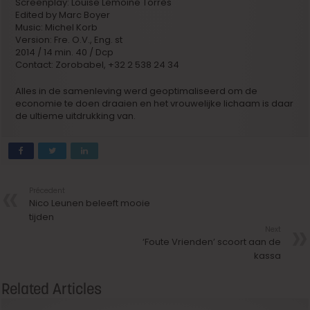
Screenplay: Louise Lemoine Torrès
Edited by Marc Boyer
Music: Michel Korb
Version: Fre. O.V., Eng. st
2014 / 14 min. 40 / Dcp
Contact: Zorobabel, +32 2 538 24 34
Alles in de samenleving werd geoptimaliseerd om de
economie te doen draaien en het vrouwelijke lichaam is daar
de ultieme uitdrukking van.
Précedent
Nico Leunen beleeft mooie
tijden
Next
‘Foute Vrienden’ scoort aan de
kassa
Related Articles