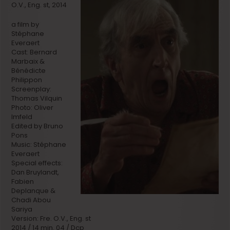
O.V., Eng. st, 2014
a film by
Stéphane
Everaert
Cast: Bernard
Marbaix &
Bénédicte
Philippon
Screenplay:
Thomas Vilquin
Photo: Oliver
Imfeld
Edited by Bruno
Pons
Music: Stéphane
Everaert
Special effects:
Dan Bruylandt,
Fabien
Deplanque &
Chadi Abou
Sariya
Version: Fre. O.V., Eng. st
2014 / 14 min. 04 / Dcp