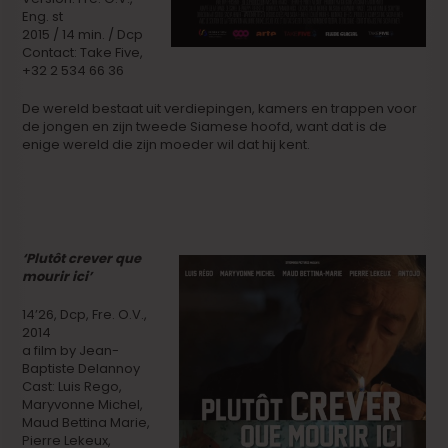
Eng. st
2015 / 14 min. / Dcp
Contact: Take Five,
+32 2 534 66 36
De wereld bestaat uit verdiepingen, kamers en trappen voor
de jongen en zijn tweede Siamese hoofd, want dat is de
enige wereld die zijn moeder wil dat hij kent.
‘Plutôt crever que
mourir ici’
14’26, Dcp, Fre. O.V.,
2014
a film by Jean-
Baptiste Delannoy
Cast: Luis Rego,
Maryvonne Michel,
Maud Bettina Marie,
Pierre Lekeux,