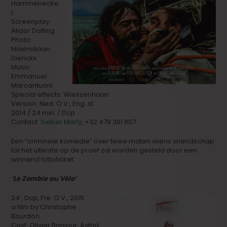
Hammenecke
r
Screenplay:
Alidor Dolfing
Photo:
Maximiliaan
Dierickx
Music:
Emmanuel
Marcantuoni
Special effects: Wiessenhaan
Version: Ned. O.V., Eng. st
2014 / 24 min. / Dcp
Contact:
Sieber Marly
, +32 479 391 807
Een “criminele komedie” over twee maten wiens vriendschap
tot het uiterste op de proef zal worden gesteld door een
winnend lottoticket.
‘Le Zombie au Vélo’
24′, Dcp, Fre. O.V., 2015
a film by Christophe
Bourdon
Cast: Olivier Bonjour, Astrid