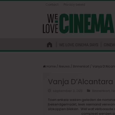
Contact
Privacy beleid
WE LOVE CINEMA DAYS
CINEW
Home
/
Nieuws
/
Binnenkort
/
Vanja D’Alcan
Vanja D’Alcantara
september 3, 2011
Binnenkort
,
N
Toen enkele weken geleden de nominat
bekendgemaakt, leek niemand verwonde
slokoppen bleken. Wel wat verbaasde rea
Hilde Van Mieghem
compleet werden g