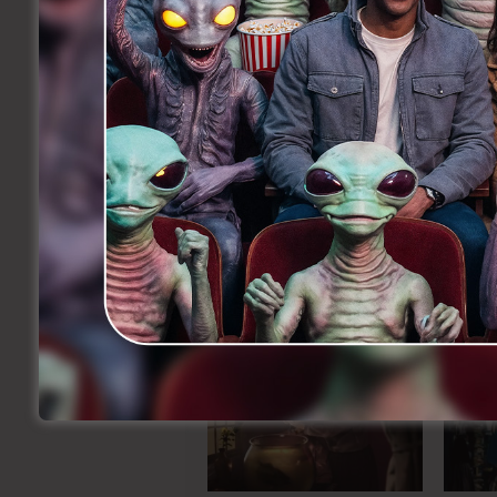
‘Beyond the Steppes’ wordt vanavond op 
dat is het filmcafé aan de Zeedijk, aan 
Leopold II.
Vanja D’Alcantara zal ook de vertoning v
niet gezien heeft!
Facebook
Twitter
Li
Share
Précedent
Publiek uit de bol op Belgische
première van ‘Hasta La Vista’
Related Articles