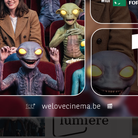
het Filmfestival van Oostende getoond in Vrijstaat O.,
het eind van de gaanderijen, bij het standbeeld van
an haar film inleiden. Een must voor wie de film nog
nkedIn
Next
Hollywood-Belg Carl Colpaert
stelt ‘Land of Astronauts’ voor in
Oostende