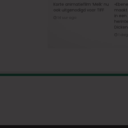
Korte animatiefilm ‘Melk’ nu
«Ebene
ook uitgenodigd voor TIFF
maakt 
in een
14 uur ago
herint
Dicken
1 da