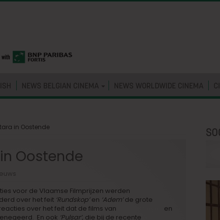
ISH
NEWS BELGIAN CINEMA
NEWS WORLDWIDE CINEMA
C
tara in Oostende
SO
 in Oostende
ieuws
ies voor de Vlaamse Filmprijzen werden
rd over het feit
‘Rundskop’
en
‘Adem’
de grote
cties over het feit dat de films van
Jan Verheyen
en
enegeerd. En ook
‘Pulsar’
, die bij de recente