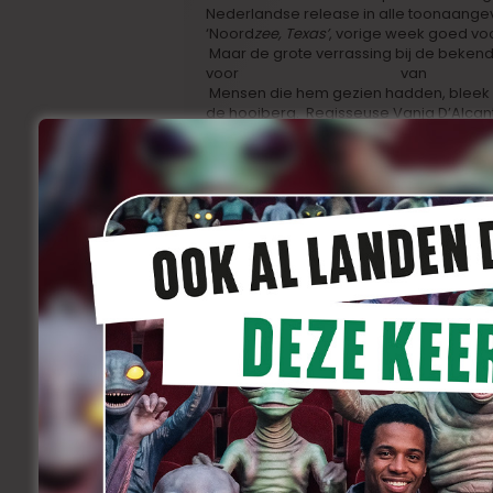
Nederlandse release in alle toonaange
‘Noord
zee, Texas’
, vorige week goed voo
Maar de grote verrassing bij de beken
voor
‘Beyond the Steppes’
van
Vanja D
Mensen die hem gezien hadden, bleek mo
de hooiberg. Regisseuse Vanja D’Alcan
publiek te laten beseffen dat zij wel de
de streek waar hij voorouders leefden
zich daarvoor op het verhaal van haar 
gescheiden en naar Siberië werd gede
ze er een prent van vol intrigerende be
Agniezska Grochowsk
a, die niet toev
De breekbaarheid, de oerkracht en de men
een verpulverende schoonheid. In het b
won vorig jaar in december onder meer d
Marrakech. Ze mocht toen samen met h
Maggie Chung
en
Dominic Cooper
.
Vanja D’Alcantara neemt vanavond om 18u
daar onder meer in het gezelschap va
terugblikken op
‘Badpakje 46’
en
Carl 
woont en werkt en in Oostende zijn nieu
voorstellen,
‘Land of Astronauts’