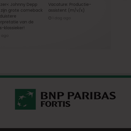
zer»: Johnny Depp
Vacature: Productie-
zijn grote comeback
assistent (m/v/x)
 duistere
1 dag ago
erpretatie van de
s-klassieker!
g ago