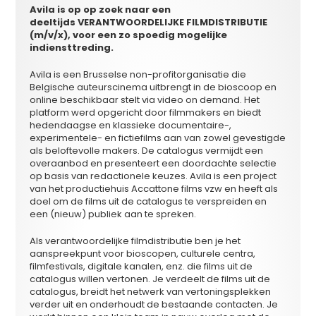
Avila is op op zoek naar een
deeltijds VERANTWOORDELIJKE FILMDISTRIBUTIE
(m/v/x), voor een zo spoedig mogelijke
indiensttreding.
Avila is een Brusselse non-profitorganisatie die
Belgische auteurscinema uitbrengt in de bioscoop en
online beschikbaar stelt via video on demand. Het
platform werd opgericht door filmmakers en biedt
hedendaagse en klassieke documentaire-,
experimentele- en fictiefilms aan van zowel gevestigde
als beloftevolle makers. De catalogus vermijdt een
overaanbod en presenteert een doordachte selectie
op basis van redactionele keuzes. Avila is een project
van het productiehuis Accattone films vzw en heeft als
doel om de films uit de catalogus te verspreiden en
een (nieuw) publiek aan te spreken.
Als verantwoordelijke filmdistributie ben je het
aanspreekpunt voor bioscopen, culturele centra,
filmfestivals, digitale kanalen, enz. die films uit de
catalogus willen vertonen. Je verdeelt de films uit de
catalogus, breidt het netwerk van vertoningsplekken
verder uit en onderhoudt de bestaande contacten. Je