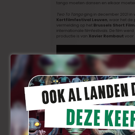
tango moeten dansen en elkaar moeten
Two To Tango
ging in december 2021 in
Kortfilmfestival Leuven
, waar het de 
vermelding op het
Brussels Short Film
internationale filmfestivals. De film we
productie is van
Xavier Rombaut
voor