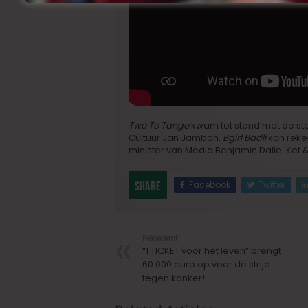
Two To Tango
kwam tot stand met de ste
Cultuur Jan Jambon.
Bgirl Badli
kon reke
minister van Media Benjamin Dalle. Ket 
Facebook
Twitter
Share
Précedent
“1 TICKET voor het leven” brengt
60.000 euro op voor de strijd
tegen kanker!