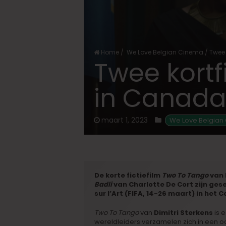
Home
/
We Love Belgian Cinema
/
Twee 
Twee kortf
in Canada
maart 1, 2023
We Love Belgian
De korte fictiefilm
Two To Tango
van 
Badli
van Charlotte De Cort zijn gese
sur l’Art (FIFA, 14-26 maart) in het
Two To Tango
van
Dimitri Sterkens
is 
wereldleiders verzamelen zich in een 