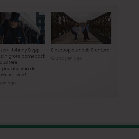
zer»: Johnny Depp
Bioscoopjournaal: ‘Frontera’
zijn grote comeback
2 dagen ago
 duistere
erpretatie van de
s-klassieker!
gen ago