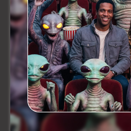
Daarnaast is ook de
Ket & Doc
-titel
Bgir
Deze door
Associate Directors
geprod
de 14-jarige danser Mali, een zoekende 
Bgirl Badli
ging in februari 2022 in were
derde lichting van Ket & Doc, een traje
werd door het
VAF
,
Ketnet
en JEF. Het r
telkens 15 minuten voor kinderen tussen
ogen van een kind.