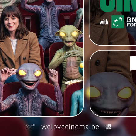
l Badli
van
Charlotte De Cort
geselecteerd voor
FIFA
.
uceerde korte documentaire vertelt het verhaal van
tiener die via dans haar eigenheid wil uitdrukken.
ldpremière op het
JEF festival
en maakt deel uit van de
ct voor kinderdocumentaires dat in 2018 gelanceerd
esultaat zijn elk jaar vijf korte kinderdocumentaires van
 9 en 12 jaar, waarin de wereld wordt bekeken door de