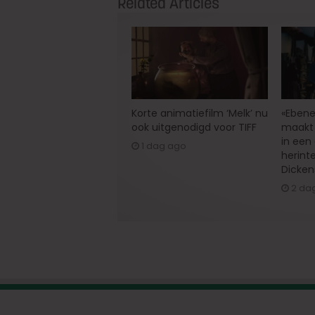
Related Articles
Korte animatiefilm ‘Melk’ nu
«Ebene
ook uitgenodigd voor TIFF
maakt 
in een
1 dag ago
herint
Dicken
2 da