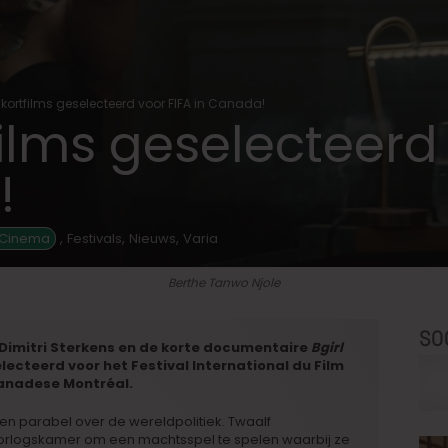
kortfilms geselecteerd voor FIFA in Canada!
ilms geselecteerd 
!
,
,
,
 Cinema
Festivals
Nieuws
Varia
Berthe Tanwo Njole
SO
Dimitri Sterkens en de korte documentaire
Bgirl
lecteerd voor het Festival International du Film
 Canadese Montréal.
een parabel over de wereldpolitiek. Twaalf
oorlogskamer om een machtsspel te spelen waarbij ze