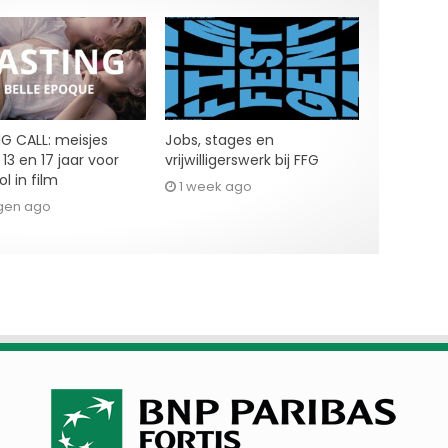
G CALL: meisjes
Jobs, stages en
13 en 17 jaar voor
vrijwilligerswerk bij FFG
l in film
1 week ago
gen ago