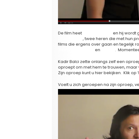
De film heet
‘Trouw met Mij’
en hij word
Dries Phlypo
, twee heren die met hun p
films die ergens over gaan en tegelijk 
‘Man Zoekt Vrouw’
en
‘Adem’
. Momentee
Kadir Balci zette onlangs zelf een opr
oproept om met hem te trouwen, maar wel
Zijn oproep kunt u hier bekijken. Klik op ‘L
Voelt u zich geroepen na zijn oproep, v