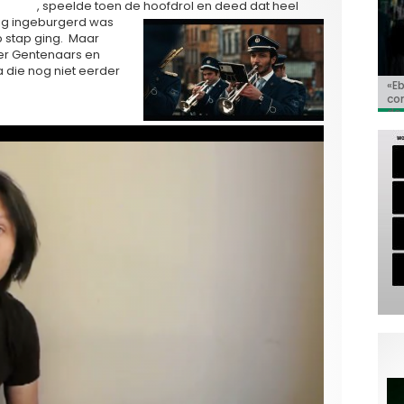
k Balci
, speelde toen de hoofdrol en deed dat heel
nig ingeburgerd was
p stap ging. Maar
eer Gentenaars en
 die nog niet eerder
«E
Bio
Va
‘So
«C
co
Go
Ho
de 