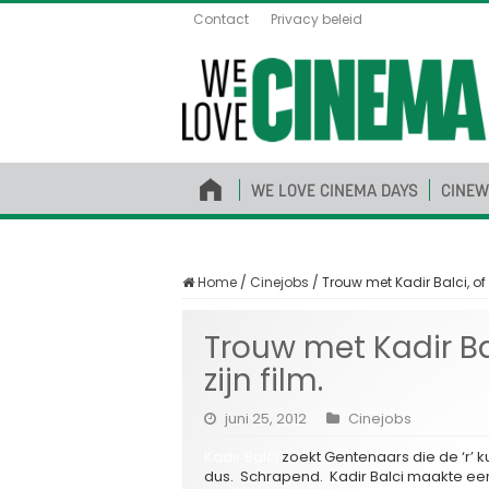
Contact
Privacy beleid
WE LOVE CINEMA DAYS
CINEW
Home
/
Cinejobs
/
Trouw met Kadir Balci, of 
Trouw met Kadir Ba
zijn film.
juni 25, 2012
Cinejobs
Kadir Balci
zoekt Gentenaars die de ‘r’ k
dus. Schrapend. Kadir Balci maakte eer