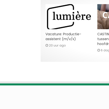
Vacature: Productie-
CASTIN
assistent (m/v/x)
tussen 
hoofdro
20 uur ago
6 da