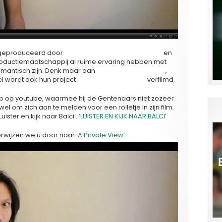
t geproduceerd door
Jean-Claude Van Rijckeghem
en
roductiemaatschappij al ruime ervaring hebben met
romantisch zijn. Denk maar aan
‘Aanrijding in Moscou’
,
l wordt ook hun project
‘Brasserie Romantiek’
verfilmd.
oep op youtube, waarmee hij de Gentenaars niet zozeer
 om zich aan te melden voor een rolletje in zijn film.
uister en kijk naar Balci’.
‘LUISTER EN KIJK NAAR BALCI’
erwijzen we u door naar
‘A Private View’
.