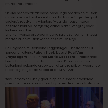
muziek zal uitvoeren.
“Ik vind het een fantastische band. Ik ga precies de muziek
maken die ik wil maken en hoop dat Triggerfinger die gaat
spelen.”, zegt Henny Vrienten. “Maar de neuzen staan
dezelfde kant op, ze zijn erg enthousiast.”, voegt hij daar
lachend aan toe.
Vrienten werkte al eerder met Nic Balthazar samen. In 2012
maakte hij de muziek voor diens film Tot Altijd.
De Belgische muziekband Triggerfinger – bestaande uit
zanger en gitarist
Ruben Block
, bassist
Paul Van
Bruystegem
en drummer
Mario Goossens
– zetten mee
hun schouders onder de soundtrack. De in binnen- en
buitenland bekende groep won al talloze prijzen, waaronder
recentelijk nog Beste Groep bij de MIA’s 2014.
‘Say Something Funny’ gaat in op de alsmaar groeiende
prestatiedruk in onze maatsc
happij en de vaak catastrofale