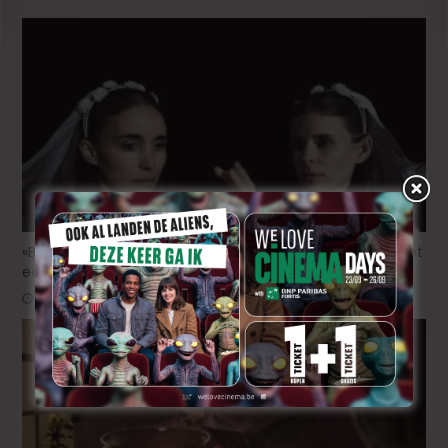
«Bucking Fastard»: Werner Herzog komt naar Venetië met
een fictiefilm!
3 uur ago