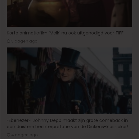
Korte animatiefilm ‘Melk’ nu ook uitgenodigd voor TIFF
3 dagen ago
«Ebenezer»: Johnny Depp maakt zijn grote comeback in
een duistere herinterpretatie van de Dickens-klassieker!
4 dagen ago