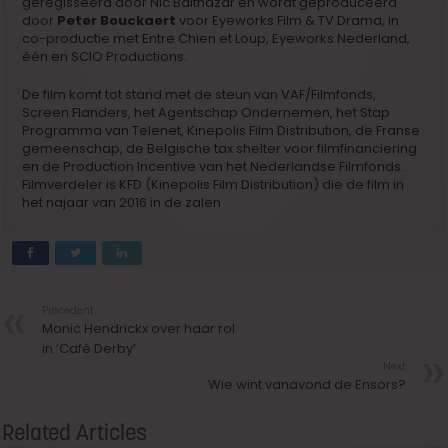
geregisseerd door Nic Balthazar en wordt geproduceerd
door
Peter Bouckaert
voor Eyeworks Film & TV Drama, in
co-productie met Entre Chien et Loup, Eyeworks Nederland,
één en SCIO Productions.
De film komt tot stand met de steun van VAF/Filmfonds,
Screen Flanders, het Agentschap Ondernemen, het Stap
Programma van Telenet, Kinepolis Film Distribution, de Franse
gemeenschap, de Belgische tax shelter voor filmfinanciering
en de Production Incentive van het Nederlandse Filmfonds.
Filmverdeler is KFD (Kinepolis Film Distribution) die de film in
het najaar van 2016 in de zalen
Précedent
Monic Hendrickx over haar rol
in ‘Café Derby’
Next
Wie wint vanavond de Ensors?
Related Articles