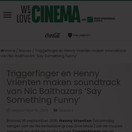
Home
/
Nieuws
/
Triggerfinger en Henny Vrienten maken soundtrack
van Nic Balthazars ‘Say Something Funny’
Triggerfinger en Henny
Vrienten maken soundtrack
van Nic Balthazars ‘Say
Something Funny’
september 18, 2015
Nieuws
Brussel, 18 september 2015.
Henny Vrienten
(voormalig
zanger van de Nederlandse groep Doe Maar) zal de muziek
schrijven en duikt de studio in met
Triggerfinger
die de