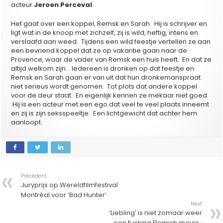
acteur
Jeroen Perceval
.
Het gaat over een koppel, Remsk en Sarah. Hij is schrijver en
ligt wat in de knoop met zichzelf, zij is wild, heftig, intens en
verslaafd aan weed. Tijdens een wild feestje vertellen ze aan
een bevriend koppel dat ze op vakantie gaan naar de
Provence, waar de vader van Remsk een huis heeft. En dat ze
altijd welkom zijn… Iedereen is dronken op dat feestje en
Remsk en Sarah gaan er van uit dat hun dronkemanspraat
niet serieus wordt genomen. Tot plots dat andere koppel
voor de deur staat. En eigenlijk kennen ze mekaar niet goed.
Hij is een acteur met een ego dat veel te veel plaats inneemt
en zij is zijn seksspeeltje. Een lichtgewicht dat achter hem
aanloopt.
Précedent
Juryprijs op Wereldfilmfestival
Montréal voor ‘Bad Hunter’
Next
‘Liebling’ is niet zomaar weer
een fucking Flemish movie :