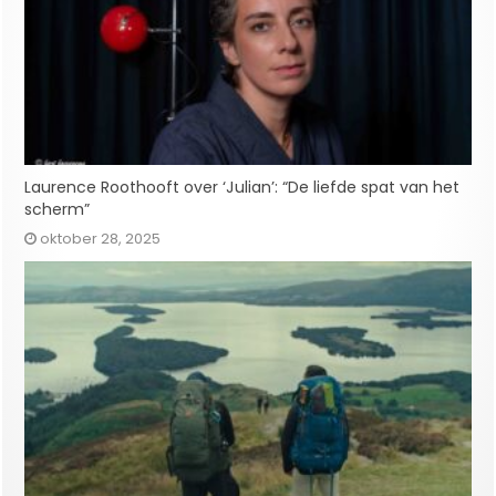
Laurence Roothooft over ‘Julian’: “De liefde spat van het
scherm”
oktober 28, 2025