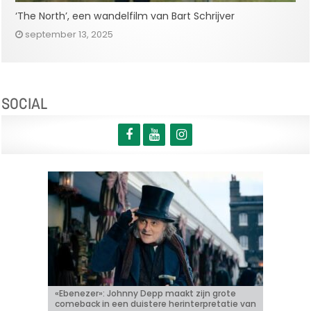
‘The North’, een wandelfilm van Bart Schrijver
september 13, 2025
SOCIAL
«Ebenezer»: Johnny Depp maakt zijn grote
Bioscoopjournaal: ‘Frontera’
Vacature: Productie-assistent (m/v/x)
‘Some like it hot in Belgium’ met Tijmen
«Coyote vs. Acme»: de behekste
comeback in een duistere herinterpretatie van
Govaerts
Hollywoodfilm komt nu toch in de zalen!