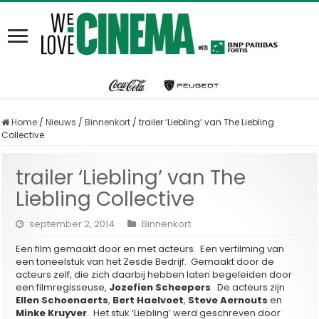
Home
/
Nieuws
/
Binnenkort
/
trailer ‘Liebling’ van The Liebling
Collective
trailer ‘Liebling’ van The
Liebling Collective
september 2, 2014
Binnenkort
Een film gemaakt door en met acteurs. Een verfilming van
een toneelstuk van het Zesde Bedrijf. Gemaakt door de
acteurs zelf, die zich daarbij hebben laten begeleiden door
een filmregisseuse,
Jozefien Scheepers
. De acteurs zijn
Ellen Schoenaerts
,
Bert Haelvoet
,
Steve Aernouts
en
Minke Kruyver
. Het stuk ‘Liebling’ werd geschreven door