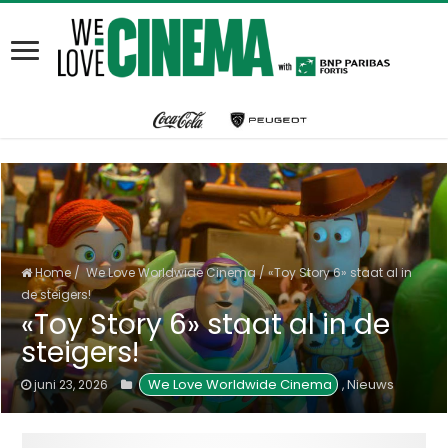
Home
/
We Love Worldwide Cinema
/
«Toy Story 6» staat al in
de steigers!
«Toy Story 6» staat al in de
steigers!
 We Love Worldwide Cinema
Nieuws
juni 23, 2026
,