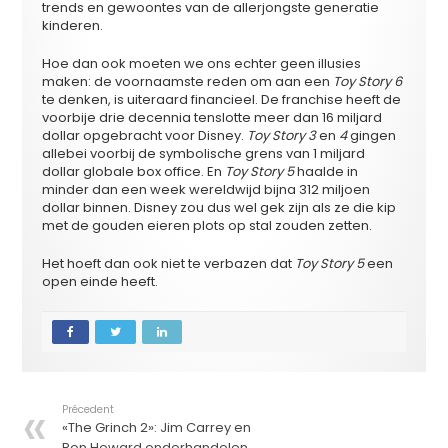
trends en gewoontes van de allerjongste generatie
kinderen.
Hoe dan ook moeten we ons echter geen illusies
maken: de voornaamste reden om aan een
Toy Story 6
te denken, is uiteraard financieel. De franchise heeft de
voorbije drie decennia tenslotte meer dan 16 miljard
dollar opgebracht voor Disney.
Toy Story 3
en
4
gingen
allebei voorbij de symbolische grens van 1 miljard
dollar globale box office. En
Toy Story 5
haalde in
minder dan een week wereldwijd bijna 312 miljoen
dollar binnen. Disney zou dus wel gek zijn als ze die kip
met de gouden eieren plots op stal zouden zetten.
Het hoeft dan ook niet te verbazen dat
Toy Story 5
een
open einde heeft.
Précedent
«The Grinch 2»: Jim Carrey en
Ron Howard onderhandelen