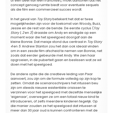
of een deel van een franchise), moet aantonen dat het
concept genoeg ruimte biedt voor eventuele sequels
als die film een commercieel succes wordt.
In het geval van
Toy Story
betekent het dat er twee
mogelijkheden zijn voor de toekomst van Woody, Buzz,
Jessie en de rest van de bende. De eerste cyclus (
Toy
Story 1
,
2
en
3
) draaide om Andy en eindigde op een
moment waar die het speelgoed doorgaf aan de
kleine Bonnie. Dat meisje stond dus centraal in
Toy Story
4
en
5
. Andrew Stanton zou het dan ook ideaal vinden
om in een zesde film afscheid te nemen van Bonnie, net
zoals dat eerder gebeurde met Andy. We zien haar
opgroeien, in de puberteit gaan en beslissen wat ze wil
doen met het speelgoed.
De andere optie die de creatieve leiding van Pixar
aanvoert, zou zijn om de formule volledig op zijn kop te
zetten. Omdat de scenarioschrijvers het intussen beu
zijn om steeds nieuwe existentiële crisissen te
verzinnen voor het speelgoed met dezelfde menselijke
‘eigenaar’, overwegen ze om een totaal nieuw kind te
introduceren, of zelfs meerdere kinderen tegelijk. Op
die manier zouden ze het speelgoed dat intussen al
meer dan 30 jaar oud is kunnen confronteren met de