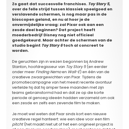
Zo gaat dat succesvolle franchises.
Toy Story 5
,
over de felle strijd tussen klassiek speelgoed en
verslavende schermen, is nog maar pas in de
bioscopen geland, en nu al hoor je de
onvermijdelijke vraag: zal Pixar ook aan een
zesde deel beginnen? Dat project heeft
moederbedrijf Disney nog niet officieel
goedgekeurd. Maar achter de schermen van de
studio begint
Toy Story 6
toch al concreet te
worden.
De geruchten zijn in wezen begonnen bij
Andrew
Stanton
, hoofdregisseur van
Toy Story 5
(en eerder
onder meer
Finding Nemo
en
Wall-E
) en één van de
creatieve zwaargewichten van Pixar. Tijdens de
promotiecampagne van het meest recente avontuur
vertelde hij dat hij amper twee maanden met zijn
teams gebrainstormd had en dat ze op die korte
periode al genoeg ideeën hadden verzameld om ook
een zesde en zelfs een zevende film te maken.
Je moet wel weten dat Pixar sinds kort een nieuwe
creatieve regel hanteert: wie een idee voor een film
pitcht
(het maakt niet uit of het een origineel project is