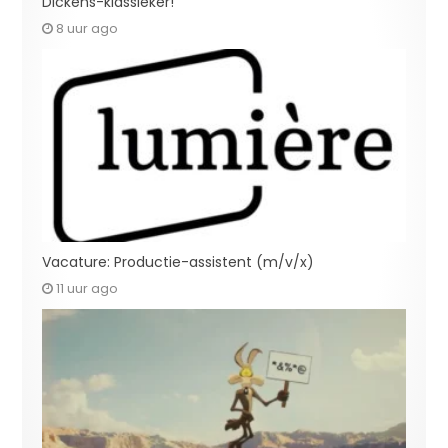
Dickens-klassieker!
8 uur ago
Vacature: Productie-assistent (m/v/x)
11 uur ago