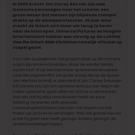
In 2000 bracht Jim Carrey één van zijn vele
iconische personages
naar het scherm, een
groen wezen dat meteen zijn blijvende stempel
drukte op de eindejaarsfeesten. 26 jaar later
maakt de Grinch zich klaar om terug te keren
naar de bioscopen.
Universal Pictures e
n
Imagine
Entertainment
hebben een vervolg op de cultfilm
How the Grinch Stole Christmas
namelijk officieel op
stapel gezet.
Voor alle duidelijkheid: het project staat op dit moment
nog in zijn kinderschoentjes. Maar de eerste details
wijzen toch al op een bijzonder spannende terugkeer
naar de originele film. De grote vraag die op de lippen
van alle fans brandt, is uiteraard of Jim Carrey (intussen
64) bereid zou zijn om opnieuw acht uur per dag in de
make-upstoel te gaan zitten en zich te onderwerpen
aan iets dat hij altijd omschreven heeft als pure
foltering. Hij leerde zelfs speciale
overlevingstechnieken van een CIA-expert om het
make-up-proces te verdragen. Wel, het goede nieuws
is dat hij geen nee heeft gezegd. Anders gezegd: de
onderhandelingen lopen.