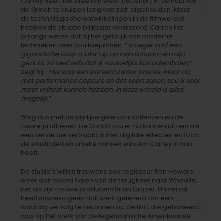
Carrey heeft het idee om weer (letterlijk) in de huid van
de Grinch te kruipen lang van zich afgehouden. Maar
de technologische ontwikkelingen in de filmwereld
hebben de situatie blijkbaar veranderd. Carrey liet
onlangs weten dat hij het gebruik van moderne
technieken zeer zou toejuichen. “
Vroeger had een
gigantische hoop make-up op mijn lichaam en mijn
gezicht, zo veel zelfs dat ik nauwelijks kon ademhalen
,”
zegt hij. “
Het was een extreem zwaar proces. Maar nu,
met performance capture en dat soort zaken, zou ik veel
meer vrijheid kunnen hebben. In deze wereld is alles
mogelijk.
”
Weg dus met de pijnlijke gele contactlenzen en de
zware prothesen. De Grinch zou er nu kunnen uitzien als
een versie die verfraaid is met digitale effecten en toch
de elasticiteit en unieke mimiek van Jim Carrey in huis
heeft.
De studio’s willen trouwens ook regisseur Ron Howard
weer aan boord halen van de terugkeer naar Whoville,
net als zijn trouwe producent Brian Grazer. Universal
heeft sowieso geen half werk geleverd om een
waardig vervolg te verzinnen op de film, die gebaseerd
was op het werk van de legendarische Amerikaanse