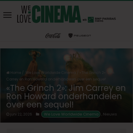
Home
/
We Love Worldwide Cinema
/
«The Grinch 2»: Jim
Carrey en Ron Howard onderhandelen over een sequel!
«The Grinch 2»: Jim Carrey en
Ron Howard onderhandelen
over een sequel!
 We Love Worldwide Cinema
Nieuws
juni 22, 2026
,