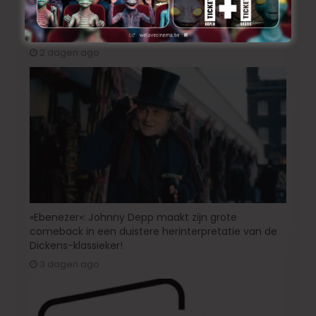
Korte animatiefilm ‘Melk’ nu ook uitgenodigd voor
TIFF
2 dagen ago
«Ebenezer»: Johnny Depp maakt zijn grote
comeback in een duistere herinterpretatie van de
Dickens-klassieker!
3 dagen ago