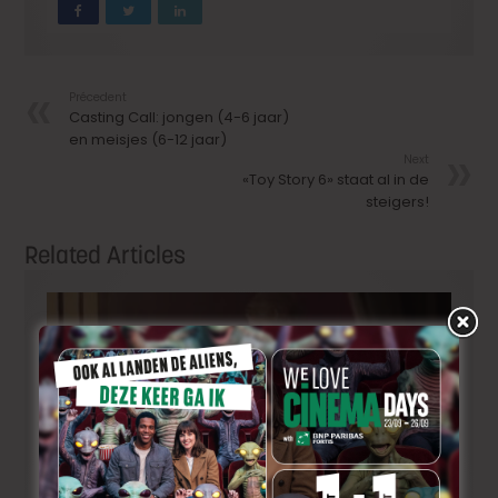
Précedent
Casting Call: jongen (4-6 jaar)
en meisjes (6-12 jaar)
Next
«Toy Story 6» staat al in de
steigers!
Related Articles