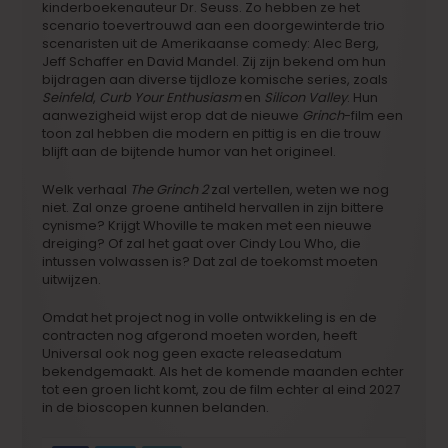
kinderboekenauteur Dr. Seuss. Zo hebben ze het
scenario toevertrouwd aan een doorgewinterde trio
scenaristen uit de Amerikaanse comedy:
Alec Berg,
Jeff Schaffer e
n
David Mandel.
Zij zijn bekend om hun
bijdragen aan diverse tijdloze komische series, zoals
Seinfeld
,
Curb Your Enthusiasm
en
Silicon Valley
. Hun
aanwezigheid wijst erop dat de nieuwe
Grinch
-film een
toon zal hebben die modern en pittig is en die trouw
blijft aan de bijtende humor van het origineel.
Welk verhaal
The Grinch 2
zal vertellen, weten we nog
niet. Zal onze groene antiheld hervallen in zijn bittere
cynisme? Krijgt Whoville te maken met een nieuwe
dreiging? Of zal het gaat over Cindy Lou Who, die
intussen volwassen is? Dat zal de toekomst moeten
uitwijzen.
Omdat het project nog in volle ontwikkeling is en de
contracten nog afgerond moeten worden, heeft
Universal ook nog geen exacte releasedatum
bekendgemaakt. Als het de komende maanden echter
tot een groen licht komt, zou de film echter al eind 2027
in de bioscopen kunnen belanden.