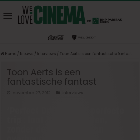
Home
/
Nieuws
/
Interviews
/
Toon Aerts is een fantastische fantast
Toon Aerts is een
fantastische fantast
november 27, 2012
Interviews
‘Perfect Drug’ is een perfecte
trip : laat je hallucineren,
zonder dat je er iets aan
overhoudt.