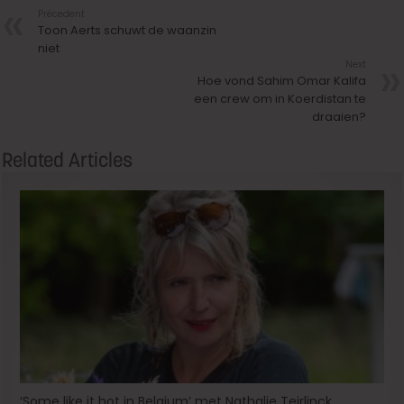
Précedent
Toon Aerts schuwt de waanzin
niet
Next
Hoe vond Sahim Omar Kalifa
een crew om in Koerdistan te
draaien?
Related Articles
‘Some like it hot in Belgium’ met Nathalie Teirlinck