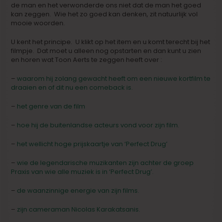
de man en het verwonderde ons niet dat de man het goed
kan zeggen. Wie het zo goed kan denken, zit natuurlijk vol
mooie woorden.
U kent het principe. U klikt op het item en u komt terecht bij het
filmpje. Dat moet u alleen nog opstarten en dan kunt u zien
en horen wat Toon Aerts te zeggen heeft over :
–
waarom hij zolang gewacht heeft om een nieuwe kortfilm te
draaien en of dit nu een comeback is.
–
het genre van de film
–
hoe hij de buitenlandse acteurs vond voor zijn film.
–
het wellicht hoge prijskaartje van ‘Perfect Drug’
–
wie de legendarische muzikanten zijn achter de groep
Praxis van wie alle muziek is in ‘Perfect Drug’.
–
de waanzinnige energie van zijn films.
–
zijn cameraman Nicolas Karakatsanis.