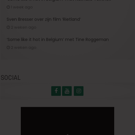
1 week ago
Sven Bresser over zijn film ‘Rietland’
2 weken ago
‘Some like it hot in Belgium’ met Tine Roggeman
2 weken ago
SOCIAL