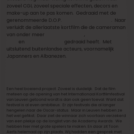
zoveel CGI, zoveel speciale effecten, decors en
make-up aan te pas komen. Gedraaid met de
gerenommeerde D.O.P.
Nicolas Karakatsanis
. Naar
verluidt de allerlaatste kortfilm die de cameraman
van onder meer
Michaël Roskam
,
Erik Van
Looy
en
Pieter Van Hees
gedraaid heeft. Met
uitsluitend buitenlandse acteurs, voornamelijk
Japanners en Albanezen.
Een heel boeiend project. Zoveel is duidelijk. Dat de film
meteen op de opening van het Internationaal Kortfilmfestival
van Leuven getoond wordt is dan ook geen toeval. Want dat
festival is al even ambitieus. Er zijn festivals die al langer
hengelen naar de Oscar-status. Maar in Leuven hebben ze
het wel gefikst. Daar ziet de winnaar zich voortaan verzekerd
van een plekje op de longlist van de Academy Awards. We
hebben hier met grote spelers te maken. En daar zit Toon
Aerts helemaal op zijn plaats. Wij hadden een gesprek met