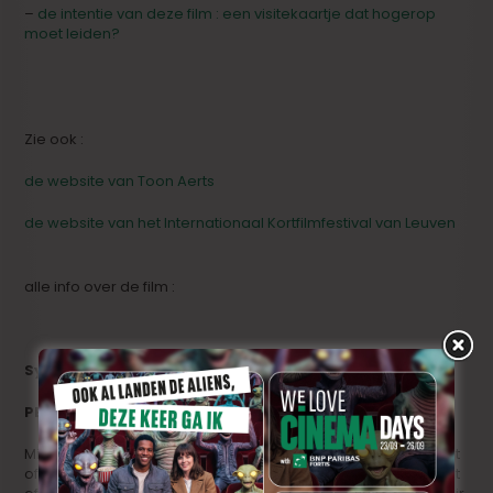
–
de intentie van deze film : een visitekaartje dat hogerop
moet leiden?
Zie ook :
de website van Toon Aerts
de website van het Internationaal Kortfilmfestival van Leuven
alle info over de film :
Synopsis
PERFECT DRUG a short film by TOON AERTS
Misha, Yumiko and Chinatsu are sitting in a parked car in front
of a strange motel. In the backseat they have a huge amount