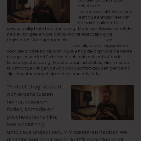
Om den brode is Toon
actief in de
reclamewereld. Een mens
leeft nu eenmaal niet van
de passie alleen. Hij is
sowieso altijd met beelden bezig. Maar zijn obsessie met de
muziek zorgde ervoor dat hij vooral videoclips ging
regisseren. Voor groepen als
Millionnaire
,
Fence
en
El Guapo
Stuntteam
.
‘Back from the Grave’
, de clip die hij regisseerde
voor die laatste band, won in 2009 nog de prijs voor de beste
clip op Leuven Kort.En hij hield zich ook met verbluffende
kunstprojecten bezig. Maakte daar installaties, die in minder
kunstmatige kringen gewoon ook kortfilm zouden genoemd
zijn. Nochtans is wat hij doet ver van arty farty.
‘Perfect Drug’ situeert
zich ergens tussen
horror, science-
fiction, komedie en
psychedelische film.
Een waanzinnig
ambitieus project ook. In Vlaanderen hebben we
alleszins nog maar weinig kortfilms gezien waar