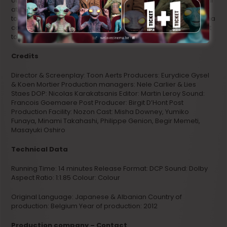
of test tubes filled with different substances. It’s clear that their
attempted burglary didn’t go as planned…While Yumiko tries
to calm down their Albanian boss Hassan on the phone, Misha
can’t resist it any longer. He opens up a test tube and drinks it
to the drop, causing some extraordinary effects.
Credits
Director & Screenplay: Toon Aerts Producers: Eurydice Gysel
& Koen Mortier Production managers: Nele Carlier & Lies
Staes DOP: Nicolas Karakatsanis Editor: Martin Leroy Sound:
Francois Goemaere Post Producer: Birgit D’Hont Post
Production Facility: Nozon Cast: Misha Downey, Yumiko
Funaya, Minami Takahashi, Philippe Genion, Begir Memeti,
Masayuki Oshiro
Technical Data
Running Time: 14 minutes Release Format: DCP Sound: Dolby
Aspect Ratio: 1:1.85 Colour: Colour
Original Language: Japanese & Albanian Country of
production: Belgium Year of production: 2012
Production company – Contact