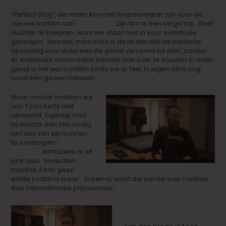
‘Perfect Drug’
, de naam kon niet toepasselijker zijn voor de
nieuwe kortfilm van
Toon Aerts
. Zijn film is een lange trip. Best
nuchter te bekijken, want we staan niet in voor eventuele
gevolgen. Hoewel, misschien is deze film wel de perfecte
oplossing voor iedereen de geest verruimd wil zien, zonder
er eventuele lichamelijke schade aan over te houden.In ieder
geval is het een kortfilm zoals we er hier in eigen land nog
nooit één gezien hebben.
Maar minder hadden we
van Toon Aerts niet
verwacht. Eigenlijk had
hij slechts één film nodig
om ons van zijn kunnen
te overtuigen :
‘Dialing
the Devil’
, inmiddels al elf
jaar oud. Sindsdien
maakte Aerts geen
echte kortfilms meer. Vreemd, want die eerste was meteen
een internationale prijswinnaar.